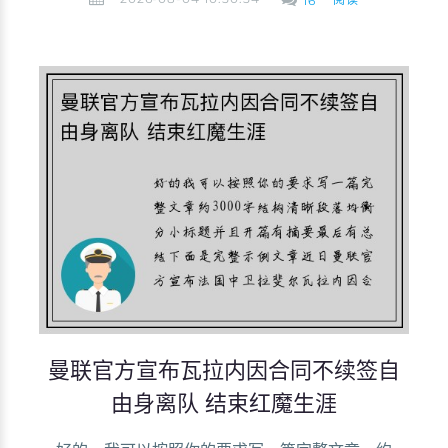
16
曼联官方宣布瓦拉内因合同不续签自
由身离队 结束红魔生涯