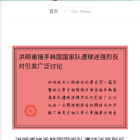
首页
Our News