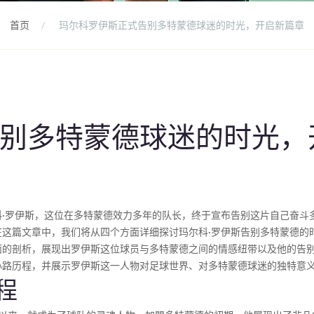
首页
玛尔科罗伊斯正式告别多特蒙德球迷的时光，开启新篇章
别多特蒙德球迷的时光，
·罗伊斯，这位在多特蒙德效力多年的队长，终于宣布告别这片自己奋斗
这篇文章中，我们将从四个方面详细探讨玛尔科·罗伊斯告别多特蒙德的
面的剖析，展现出罗伊斯这位球员与多特蒙德之间的情感纽带以及他的告
心路历程，并展示罗伊斯这一人物对足球世界、对多特蒙德球迷的独特意
程