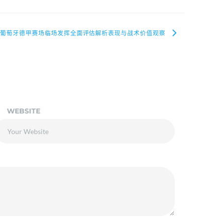
阵葡萄牙德甲赛场临场发挥全面评估解析表现与战术价值观察
WEBSITE