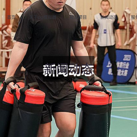
首页
关于pg模拟器
精品项目
新闻动态
服
新闻动态