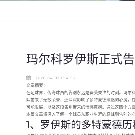
玛尔科罗伊斯正式告
2026-04-07 12:41:16
文章摘要：
在足球界，传奇球员的告别永远是备受关注的时刻。玛尔科
队带来了无数荣誉，还深深影响了多特蒙德球迷的心灵。在
可能发展，以及这段告别带来的情感震撼。通过这四个方
本篇文章将深入了解一个球员从职业生涯的巅峰到告别的
1、罗伊斯的多特蒙德历