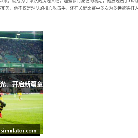
蒙德以来，就成为了球队的灵魂人物。加盟多特蒙德的初期，他展现出了非
称完美，他不仅是球队的核心攻击手，还在关键比赛中多次为多特蒙德打