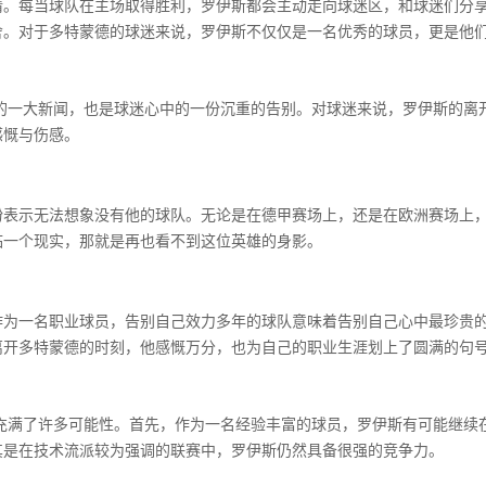
情。每当球队在主场取得胜利，罗伊斯都会主动走向球迷区，和球迷们分
舍。对于多特蒙德的球迷来说，罗伊斯不仅仅是一名优秀的球员，更是他
的一大新闻，也是球迷心中的一份沉重的告别。对球迷来说，罗伊斯的离
感慨与伤感。
纷表示无法想象没有他的球队。无论是在德甲赛场上，还是在欧洲赛场上
临一个现实，那就是再也看不到这位英雄的身影。
作为一名职业球员，告别自己效力多年的球队意味着告别自己心中最珍贵
离开多特蒙德的时刻，他感慨万分，也为自己的职业生涯划上了圆满的句
充满了许多可能性。首先，作为一名经验丰富的球员，罗伊斯有可能继续
其是在技术流派较为强调的联赛中，罗伊斯仍然具备很强的竞争力。