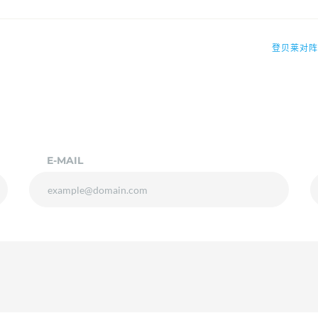
登贝莱对
E-MAIL