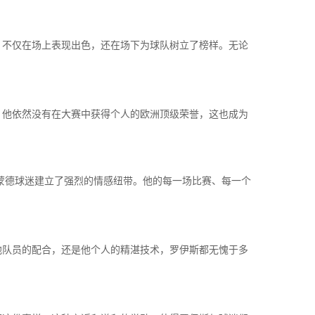
，不仅在场上表现出色，还在场下为球队树立了榜样。无论
，他依然没有在大赛中获得个人的欧洲顶级荣誉，这也成为
蒙德球迷建立了强烈的情感纽带。他的每一场比赛、每一个
他队员的配合，还是他个人的精湛技术，罗伊斯都无愧于多