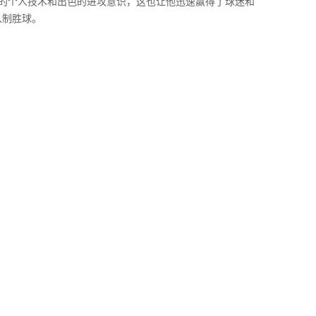
凡的个人技术和出色的进攻意识，这也让他迅速赢得了球迷和
入制胜球。