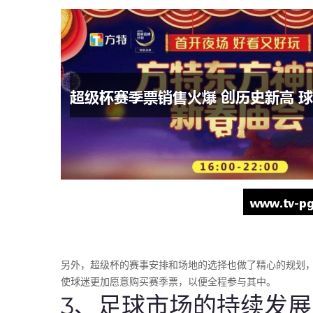
另外，超级杯的赛事安排和场地的选择也做了精心的规划
使球迷更加愿意购买赛季票，以便全程参与其中。
3、足球市场的持续发展