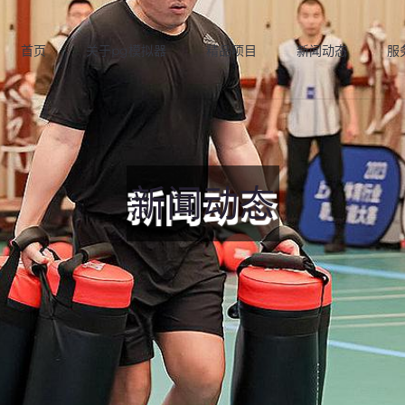
首页
关于pg模拟器
精品项目
新闻动态
服
新闻动态