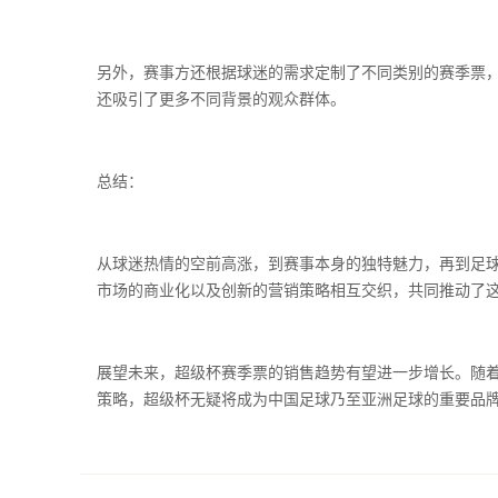
另外，赛事方还根据球迷的需求定制了不同类别的赛季票
还吸引了更多不同背景的观众群体。
总结：
从球迷热情的空前高涨，到赛事本身的独特魅力，再到足
市场的商业化以及创新的营销策略相互交织，共同推动了
展望未来，超级杯赛季票的销售趋势有望进一步增长。随
策略，超级杯无疑将成为中国足球乃至亚洲足球的重要品