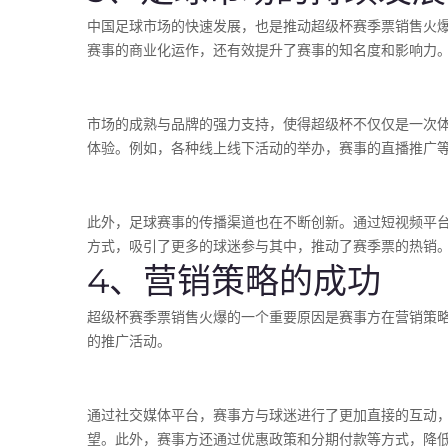
中国足球市场的快速发展，也是推动超级杯赛季票销售火
赛事的商业化运作，还有效提升了赛事的知名度和影响力
市场的成熟与品牌的强力支持，使得超级杯不仅仅是一次
体验。例如，各种线上线下活动的举办，赛事的直播推广
此外，足球赛事的传播渠道也在不断创新。通过短视频平
方式，吸引了更多的球迷参与其中，推动了赛季票的热销
4、营销策略的成功
超级杯赛季票销售火爆的一个重要原因是赛事方在营销策
的推广活动。
通过社交媒体平台，赛事方与球迷进行了更加直接的互动
望。此外，赛事方还通过优惠政策和分期付款等方式，降