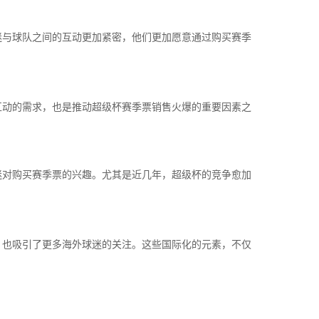
迷与球队之间的互动更加紧密，他们更加愿意通过购买赛季
互动的需求，也是推动超级杯赛季票销售火爆的重要因素之
迷对购买赛季票的兴趣。尤其是近几年，超级杯的竞争愈加
，也吸引了更多海外球迷的关注。这些国际化的元素，不仅