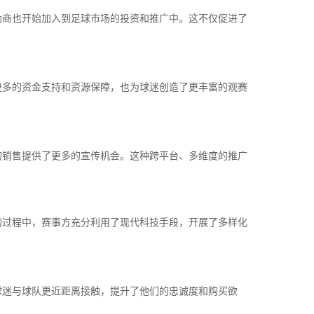
助商也开始加入到足球市场的投资和推广中。这不仅促进了
更多的资金支持和资源保障，也为球迷创造了更丰富的观赛
的销售提供了更多的宣传机会。这种跨平台、多维度的推广
的过程中，赛事方充分利用了现代科技手段，开展了多样化
球迷与球队更近距离接触，提升了他们的忠诚度和购买欲