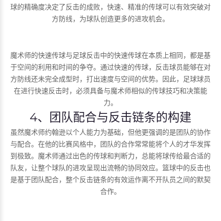
球的精确度决定了反击的成败，快速、精准的传球可以有效突破对
方防线，为球队创造更多的进攻机会。
魔术师的快速传球与足球反击中的快速传球在本质上相同，都是基
于空间的利用和时间的争夺。通过快速的传球，反击球员能够在对
方防线还未完全成型时，打出速度与空间的优势。因此，足球球员
在进行快速反击时，必须具备与魔术师相似的传球技巧和决策能
力。
4、团队配合与反击链条的构建
虽然魔术师约翰逊以个人能力为基础，但他更强调的是团队的协作
与配合。在他的比赛风格中，团队的合作常常能将个人的才华发挥
到极致。魔术师通过出色的传球和判断力，总能将球传给最合适的
队友，让整个球队的进攻呈现出流畅的协同效应。篮球中的反击也
是基于团队配合，整个反击链条的有效运作离不开队员之间的默契
合作。