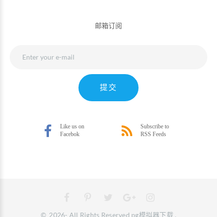
邮箱订阅
提交
©
2026
- All Rights Reserved
pg模拟器下载
.