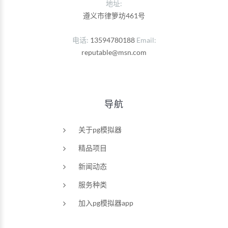
地址:
遵义市律箩坊461号
电话
13594780188
Email
reputable@msn.com
导航
关于pg模拟器
精品项目
新闻动态
服务种类
加入pg模拟器app