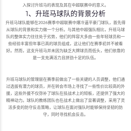
入探讨升班马的表现及其在中超联赛中的意义。
1、升班马球队的背景分析
升班马球队能够在2026赛季中超联赛中爆冷逼平豪门球队，首先得
从球队的背景和实力做一个分析。与其他中超强队相比，升班马球
队的整体实力往往处于劣势，他们的阵容大多由一些年轻球员和一
些经验丰富但年事已高的球员组成，这让他们在赛季初并不被看
好。然而，这支升班马并未因为缺乏大牌球员而低头，他们依靠的
是一支充满活力且拼劲十足的队伍。
升班马球队的管理层在赛季前做出了一些关键的人员调整，他们通
过选拔有潜力的球员，并在转会市场上寻找了一些性价比较高的外
援，这些外援不仅弥补了球队在技战术上的短板，还提供了强大的
精神动力。球队的教练团队也在战术上做出了显著调整，采用了灵
活多变的防守反击策略，让球队在面对强队时能够保持坚韧的防
守，同时寻找机会反击。