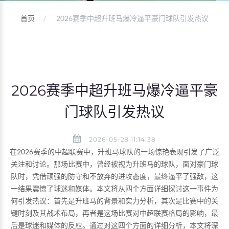
首页
2026赛季中超升班马爆冷逼平豪门球队引发热议
2026赛季中超升班马爆冷逼平豪
门球队引发热议
2026-05-28 11:14:38
在2026赛季的中超联赛中，升班马球队的一场惊艳表现引发了广泛
关注和讨论。那场比赛中，曾经被视为升班马的球队，面对豪门球
队时，凭借顽强的防守和不放弃的进攻态度，最终逼平了强敌，这
一结果震惊了球迷和媒体。本文将从四个方面详细探讨这一事件为
何引发热议：首先是升班马的背景和实力分析，其次是比赛中的关
键时刻及其战术布局，再者是这场比赛对中超联赛格局的影响，最
后是球迷和媒体的反应。通过对这四个方面的详细分析，本文将深