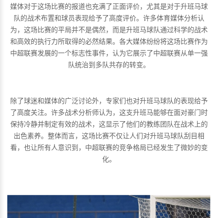
媒体对于这场比赛的报道也充满了正面评价，尤其是对于升班马球
队的战术布置和球员表现给予了高度评价。许多体育媒体分析认
为，这场比赛的平局并不是偶然，而是升班马球队通过科学的战术
和高效的执行力所取得的必然结果。各大媒体纷纷将这场比赛作为
中超联赛发展的一个标志性事件，认为它展示了中超联赛从单一强
队统治到多队共存的转变。
除了球迷和媒体的广泛讨论外，专家们也对升班马球队的表现给予
了高度关注。许多战术分析师认为，这支升班马能够在面对豪门时
保持冷静并制定有效的战术，这显示了他们的教练团队在战术上的
出色素养。整体而言，这场比赛不仅让人们对升班马球队刮目相
看，也让所有人意识到，中超联赛的竞争格局已经发生了微妙的变
化。