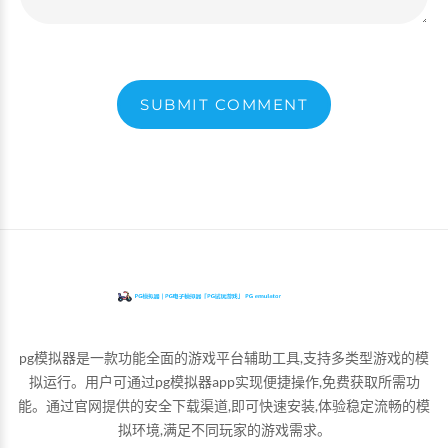
SUBMIT COMMENT
pg模拟器是一款功能全面的游戏平台辅助工具,支持多类型游戏的模
拟运行。用户可通过pg模拟器app实现便捷操作,免费获取所需功
能。通过官网提供的安全下载渠道,即可快速安装,体验稳定流畅的模
拟环境,满足不同玩家的游戏需求。