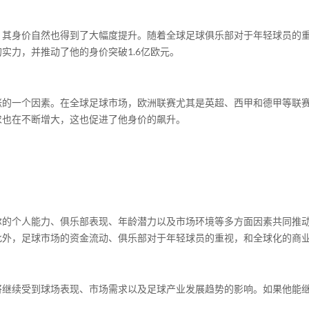
，其身价自然也得到了大幅度提升。随着全球足球俱乐部对于年轻球员的
实力，并推动了他的身价突破1.6亿欧元。
涨的一个因素。在全球足球市场，欧洲联赛尤其是英超、西甲和德甲等联
求也在不断增大，这也促进了他身价的飙升。
尔的个人能力、俱乐部表现、年龄潜力以及市场环境等多方面因素共同推
此外，足球市场的资金流动、俱乐部对于年轻球员的重视，和全球化的商
将继续受到球场表现、市场需求以及足球产业发展趋势的影响。如果他能