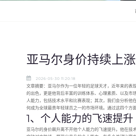
亚马尔身价持续上涨
2026-05-30 11:20:18
文章摘要：亚马尔作为一位年轻的足球天才，近年来的表现
的出色，更是他背后丰富的训练体系、心理素质、以及市
人能力，包括技术水平和比赛表现；其次，我们会分析他
何成为全球最贵年轻球员之一的市场环境。通过这四个方
1、个人能力的飞速提升
亚马尔的身价飙升离不开他个人能力的飞速提升。他在技