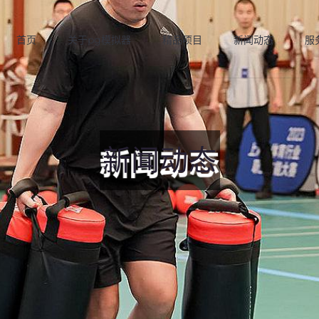
首页
关于pg模拟器
精品项目
新闻动态
服
新闻动态