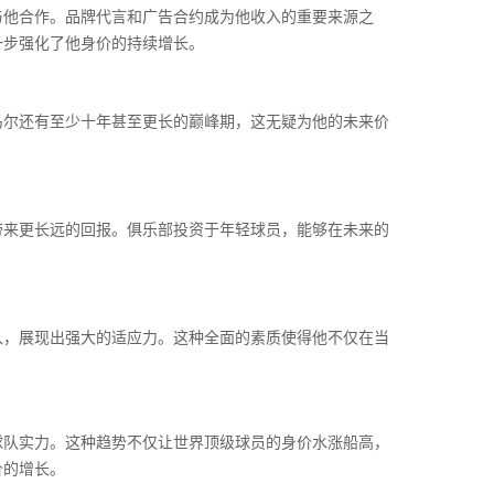
与他合作。品牌代言和广告合约成为他收入的重要来源之
一步强化了他身价的持续增长。
马尔还有至少十年甚至更长的巅峰期，这无疑为他的未来价
带来更长远的回报。俱乐部投资于年轻球员，能够在未来的
入，展现出强大的适应力。这种全面的素质使得他不仅在当
球队实力。这种趋势不仅让世界顶级球员的身价水涨船高，
价的增长。