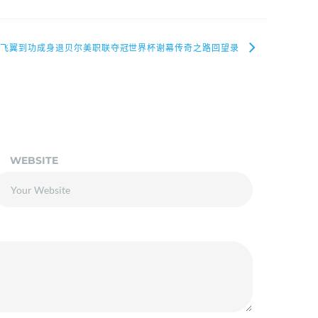
士飞翼到功成身退贝尔美职联夺冠世界杯谢幕传奇之路回望录
WEBSITE