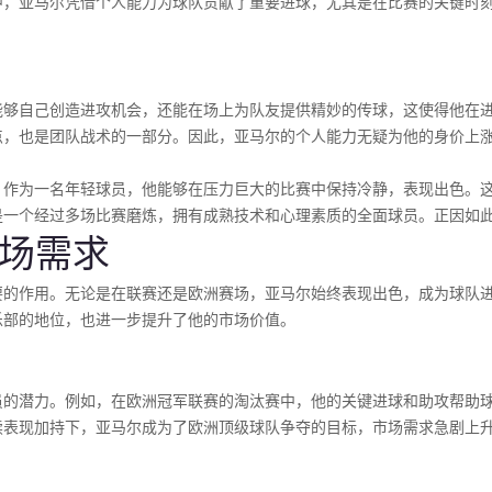
中，亚马尔凭借个人能力为球队贡献了重要进球，尤其是在比赛的关键时
能够自己创造进攻机会，还能在场上为队友提供精妙的传球，这使得他在
点，也是团队战术的一部分。因此，亚马尔的个人能力无疑为他的身价上
。作为一名年轻球员，他能够在压力巨大的比赛中保持冷静，表现出色。
是一个经过多场比赛磨炼，拥有成熟技术和心理素质的全面球员。正因如
市场需求
要的作用。无论是在联赛还是欧洲赛场，亚马尔始终表现出色，成为球队
乐部的地位，也进一步提升了他的市场价值。
员的潜力。例如，在欧洲冠军联赛的淘汰赛中，他的关键进球和助攻帮助
续表现加持下，亚马尔成为了欧洲顶级球队争夺的目标，市场需求急剧上