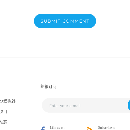
SUBMIT COMMENT
邮箱订阅
pg模拟器
项目
动态