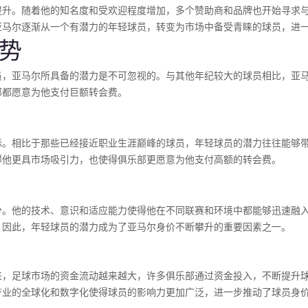
提升。随着他的知名度和受欢迎程度增加，多个赞助商和品牌也开始寻求
亚马尔逐渐从一个有潜力的年轻球员，转变为市场中备受青睐的球员，进
势
员，亚马尔所具备的潜力是不可忽视的。与其他年纪较大的球员相比，亚
部都愿意为他支付巨额转会费。
标。相比于那些已经接近职业生涯巅峰的球员，年轻球员的潜力往往能够
得他更具市场吸引力，也使得俱乐部更愿意为他支付高额的转会费。
分。他的技术、意识和适应能力使得他在不同联赛和环境中都能够迅速融
。因此，年轻球员的潜力成为了亚马尔身价不断攀升的重要因素之一。
境
来，足球市场的资金流动越来越大，许多俱乐部通过资金投入，不断提升
产业的全球化和数字化使得球员的影响力更加广泛，进一步推动了球员身