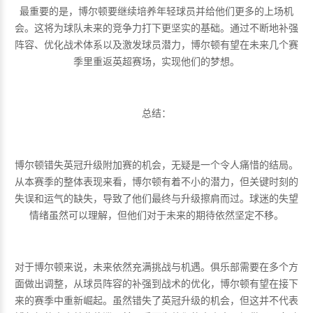
最重要的是，博尔顿要继续培养年轻球员并给他们更多的上场机
会。这将为球队未来的竞争力打下更坚实的基础。通过不断地补强
阵容、优化战术体系以及激发球员潜力，博尔顿有望在未来几个赛
季里重返英超赛场，实现他们的梦想。
总结：
博尔顿错失英冠升级附加赛的机会，无疑是一个令人痛惜的结局。
从本赛季的整体表现来看，博尔顿有着不小的潜力，但关键时刻的
失误和运气的缺失，导致了他们最终与升级擦肩而过。球迷的失望
情绪虽然可以理解，但他们对于未来的期待依然坚定不移。
对于博尔顿来说，未来依然充满挑战与机遇。俱乐部需要在多个方
面做出调整，从球员阵容的补强到战术的优化，博尔顿有望在接下
来的赛季中重新崛起。虽然错失了英冠升级的机会，但这并不代表