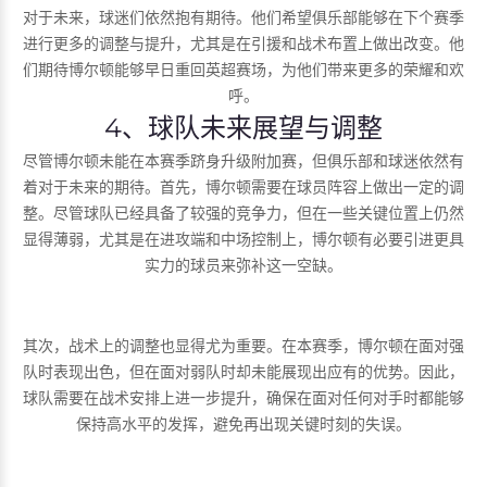
对于未来，球迷们依然抱有期待。他们希望俱乐部能够在下个赛季
进行更多的调整与提升，尤其是在引援和战术布置上做出改变。他
们期待博尔顿能够早日重回英超赛场，为他们带来更多的荣耀和欢
呼。
4、球队未来展望与调整
尽管博尔顿未能在本赛季跻身升级附加赛，但俱乐部和球迷依然有
着对于未来的期待。首先，博尔顿需要在球员阵容上做出一定的调
整。尽管球队已经具备了较强的竞争力，但在一些关键位置上仍然
显得薄弱，尤其是在进攻端和中场控制上，博尔顿有必要引进更具
实力的球员来弥补这一空缺。
其次，战术上的调整也显得尤为重要。在本赛季，博尔顿在面对强
队时表现出色，但在面对弱队时却未能展现出应有的优势。因此，
球队需要在战术安排上进一步提升，确保在面对任何对手时都能够
保持高水平的发挥，避免再出现关键时刻的失误。