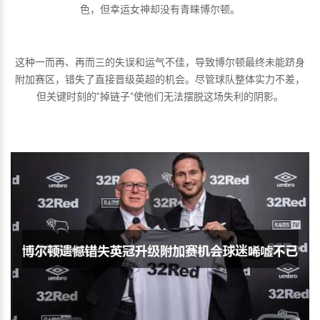
色，但幸运女神却没有青睐博尔顿。
这种一而再、再而三的失误和运气不佳，导致博尔顿最终未能跻身
附加赛区，错失了直接晋级英超的机会。尽管球队整体实力不差，
但关键时刻的“掉链子”使他们无法摆脱这场失利的阴影。