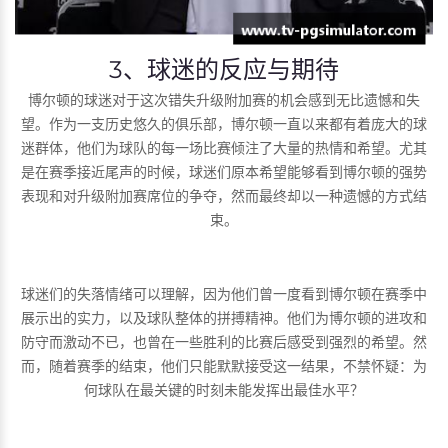
3、球迷的反应与期待
博尔顿的球迷对于这次错失升级附加赛的机会感到无比遗憾和失
望。作为一支历史悠久的俱乐部，博尔顿一直以来都有着庞大的球
迷群体，他们为球队的每一场比赛倾注了大量的热情和希望。尤其
是在赛季接近尾声的时候，球迷们原本希望能够看到博尔顿的强势
表现和对升级附加赛席位的争夺，然而最终却以一种遗憾的方式结
束。
球迷们的失落情绪可以理解，因为他们曾一度看到博尔顿在赛季中
展示出的实力，以及球队整体的拼搏精神。他们为博尔顿的进攻和
防守而激动不已，也曾在一些胜利的比赛后感受到强烈的希望。然
而，随着赛季的结束，他们只能默默接受这一结果，不禁怀疑：为
何球队在最关键的时刻未能发挥出最佳水平？