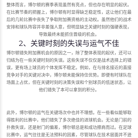
整体而言，博尔顿的赛季表现虽然有亮点，但也存在明显的起伏。
在比赛节奏的把握上，博尔顿有时显得缺乏稳定性，这让他们在最
后的几轮比赛中丧失了争取附加赛资格的主动权。虽然他们的战术
安排和球队阵容并非差强人意，但明显缺乏关键时刻的强硬表现，
导致最终未能抓住晋级的机会。
2、关键时刻的失误与运气不佳
博尔顿错失附加赛机会的原因之一，除了整体表现的起伏，还可以
归结为在一些关键时刻的失误。这些失误不仅仅是战术选择上的错
误，更有场上球员的个体发挥不稳定。例如，在与排名接近的直接
竞争对手的关键对决中，博尔顿未能保持住优势。即便有时球队在
场面上占优，但在关键时刻的决策失误和个别球员的低迷状态，让
他们错失了本可以拿到的积分。
此外，博尔顿的运气在关键场次中也并不理想。在一些看似能够取
得胜利的比赛中，他们错失了多次绝佳的进球机会。无论是门前的
扑救失误，还是射门的偏差，博尔顿总是和成功擦肩而过。在足球
比赛中，运气往往是无法预料的因素，尽管球队在技术层面并不逊