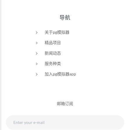
导航
关于pg模拟器
精品项目
新闻动态
服务种类
加入pg模拟器app
邮箱订阅