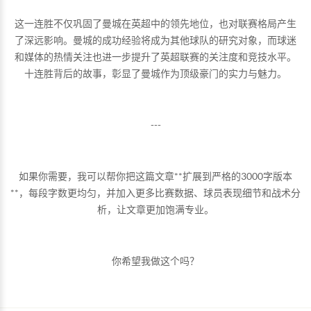
这一连胜不仅巩固了曼城在英超中的领先地位，也对联赛格局产生
了深远影响。曼城的成功经验将成为其他球队的研究对象，而球迷
和媒体的热情关注也进一步提升了英超联赛的关注度和竞技水平。
十连胜背后的故事，彰显了曼城作为顶级豪门的实力与魅力。
---
如果你需要，我可以帮你把这篇文章**扩展到严格的3000字版本
**，每段字数更均匀，并加入更多比赛数据、球员表现细节和战术分
析，让文章更加饱满专业。
你希望我做这个吗？