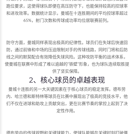
跑位要求，这使得球队即便在高压防守下，也能保持较高的控球率
和进攻效率。数据统计显示，曼城在十连胜期间的平均控球率超过
65%，射门次数和传球成功率均位居联赛前列。
防守方面，曼城同样表现出极高的纪律性。球员们在失球后快速回
防，通过前锋和中场的压迫限制对手的传球线路，同时门将和后防
线之间的默契配合有效降低失球风险。这种攻防平衡的战术体系，
使曼城在联赛中形成了难以逾越的“铁壁”形象，也为球队连续取胜提
供了坚实保障。
2、核心球员的卓越表现
曼城十连胜的另一大关键因素在于核心球员的稳定发挥。德布劳
内、哈兰德和斯特林等球员在比赛中展现出了极高的竞技水平，他
们不仅在进球和助攻上贡献突出，更在比赛节奏的掌控上起到了决
定性作用。
德布劳内的传球视野和关键球能力，使球队能够在关键时刻打破僵