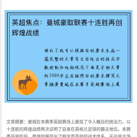
文章摘要：曼城在本赛季英超赛场上展现了令人瞩目的统治力，以
十连胜的辉煌战绩再次证明了自身在英格兰足球的霸主地位。本赛
季开局阶段，曼城就展现出了稳定而高效的战术体系，无论是主场