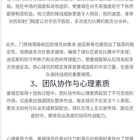
局。他在中场的调度和进攻组织，使曼城在对手高强度防守下依然
能够制造机会。哈兰德的锋线威胁更是令人侧目，他的速度、身体
对抗和射门精度让对手防不胜防，多次成为比赛的胜负分水岭。
此外，门将埃德森和后防球员如鲁本·迪亚斯等也展现出了极高的稳
定性。埃德森多次扑救关键球，确保了球队在紧张比赛中不失球；
迪亚斯的防守判断力和出色的传球能力，使曼城能够从后场发起多
次快速反击。核心球员的稳定发挥是曼城连胜的中坚力量，也是球
队保持战绩的重要保障。
3、团队协作与心理素质
曼城在取得十连胜过程中，团队协作和心理素质起到了不可忽视的
作用。瓜迪奥拉强调团队整体作战，每名球员不仅关注个人表现，
更关注如何与队友形成默契配合。球队在场上无论是传球、跑位还
是防守，都体现出高度的协同作战能力。
心理素质方面，曼城球员在面对压力和落后的局面时表现出了顽强