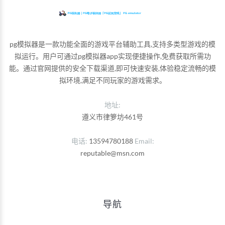
pg模拟器是一款功能全面的游戏平台辅助工具,支持多类型游戏的模
拟运行。用户可通过pg模拟器app实现便捷操作,免费获取所需功
能。通过官网提供的安全下载渠道,即可快速安装,体验稳定流畅的模
拟环境,满足不同玩家的游戏需求。
地址:
遵义市律箩坊461号
电话
13594780188
Email
reputable@msn.com
导航