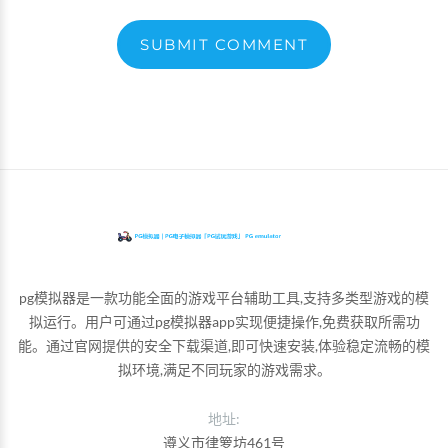
SUBMIT COMMENT
pg模拟器是一款功能全面的游戏平台辅助工具,支持多类型游戏的模
拟运行。用户可通过pg模拟器app实现便捷操作,免费获取所需功
能。通过官网提供的安全下载渠道,即可快速安装,体验稳定流畅的模
拟环境,满足不同玩家的游戏需求。
地址:
遵义市律箩坊461号