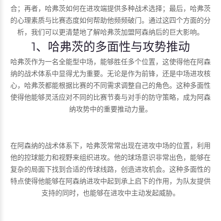
合；再者，哈弗茨如何在进攻端提供多种战术选择；最后，哈弗茨
的心理素质与比赛态度如何帮助他频频破门。通过这四个方面的分
析，我们可以更清楚地了解哈弗茨加盟阿森纳后的巨大影响。
1、哈弗茨的多面性与攻势推动
哈弗茨作为一名全能型中场，能够胜任多个位置，这使得他在阿森
纳的战术体系中显得尤为重要。无论是作为前锋，还是中场进攻核
心，哈弗茨都能根据比赛的不同需求调整自己的角色。这种多面性
使得他能够灵活应对不同的比赛节奏与对手的防守策略，成为阿森
纳攻势中的重要推动力量。
在阿森纳的战术体系下，哈弗茨常常出现在进攻中场的位置，利用
他的控球能力和视野来组织进攻。他的球场意识非常出色，能够在
复杂的局面下找到合适的传球线路，创造进攻机会。这种多面性的
特点使得他能够在阿森纳进攻中起到承上启下的作用，为队友提供
支持的同时，也能够在进攻中主动发起威胁。