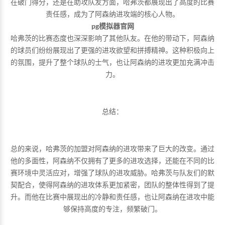
在破门得分，还是在助攻队友方面，哈弗茨都展现出了高度的比赛
责任感，成为了阿森纳进攻端的核心人物。
pg模拟器官网
哈弗茨的比赛态度也深深影响了其他队友。在他的带动下，阿森纳
的球员们纷纷展现出了更强的进攻欲望和拼搏精神。这种积极向上
的氛围，提升了整个球队的士气，也让阿森纳的进攻更加充满冲击
力。
总结：
总的来说，哈弗茨的加盟对阿森纳的进攻带来了巨大的改变。通过
他的多面性，阿森纳不仅拥有了更多的进攻选择，还能在不同的比
赛环境中灵活应对，增强了球队的进攻威胁。哈弗茨与队友们的默
契配合，使得阿森纳的进攻体系更加紧密，团队的整体性得到了提
升。而他在比赛中展现出的冷静和责任感，也让阿森纳在进攻中能
够保持高度的专注，频繁破门。