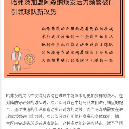
哈弗茨的灵活性使得阿森纳在进攻中能够采用更加多样的战术。在
对阵防守较强的球队时，哈弗茨可以在中场与队友们进行细腻的配
合，通过快速的传递和跑动撕开对方的防线。而当阿森纳需要在进
攻端增强破门能力时，哈弗茨可以利用他的身高和身体优势，插上
禁区内完成头球或者进攻终结。这种多功能的进攻特点，赋予了阿