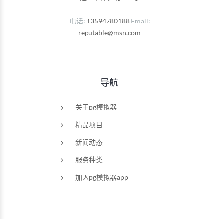
电话
13594780188
Email
reputable@msn.com
导航
关于pg模拟器
精品项目
新闻动态
服务种类
加入pg模拟器app