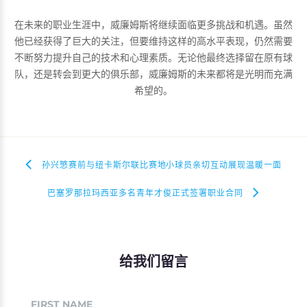
在未来的职业生涯中，威廉姆斯将继续面临更多挑战和机遇。虽然
他已经获得了巨大的关注，但要维持这样的高水平表现，仍然需要
不断努力提升自己的技术和心理素质。无论他最终选择留在原有球
队，还是转会到更大的俱乐部，威廉姆斯的未来都将是光明而充满
希望的。
孙兴慜赛前与纽卡斯尔联比赛地小球员亲切互动展现温暖一面
巴塞罗那拉玛西亚多名青年才俊正式签署职业合同
给我们留言
FIRST NAME