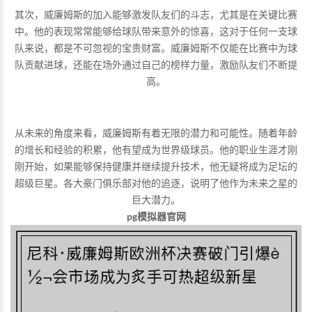
其次，威廉姆斯的加入能够激发队友们的斗志，尤其是在关键比赛
中。他的表现常常能够给球队带来意外的惊喜，这对于任何一支球
队来说，都是不可忽视的宝贵财富。威廉姆斯不仅能在比赛中为球
队贡献进球，还能在场外通过自己的榜样力量，激励队友们不断提
高。
从未来的角度来看，威廉姆斯有着无限的潜力和可能性。随着年龄
的增长和经验的积累，他有望成为世界级球员。他的职业生涯才刚
刚开始，如果能够保持健康并继续提升技术，他无疑将成为足坛的
超级巨星。各大豪门俱乐部对他的追逐，说明了他作为未来之星的
巨大潜力。
pg模拟器官网