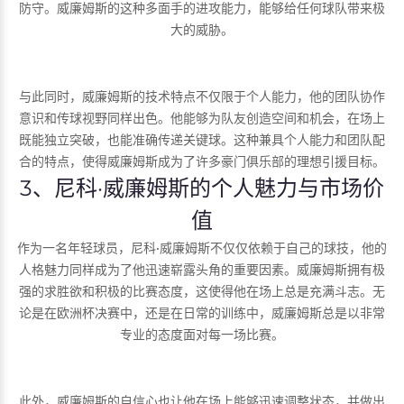
防守。威廉姆斯的这种多面手的进攻能力，能够给任何球队带来极
大的威胁。
与此同时，威廉姆斯的技术特点不仅限于个人能力，他的团队协作
意识和传球视野同样出色。他能够为队友创造空间和机会，在场上
既能独立突破，也能准确传递关键球。这种兼具个人能力和团队配
合的特点，使得威廉姆斯成为了许多豪门俱乐部的理想引援目标。
3、尼科·威廉姆斯的个人魅力与市场价
值
作为一名年轻球员，尼科·威廉姆斯不仅仅依赖于自己的球技，他的
人格魅力同样成为了他迅速崭露头角的重要因素。威廉姆斯拥有极
强的求胜欲和积极的比赛态度，这使得他在场上总是充满斗志。无
论是在欧洲杯决赛中，还是在日常的训练中，威廉姆斯总是以非常
专业的态度面对每一场比赛。
此外，威廉姆斯的自信心也让他在场上能够迅速调整状态，并做出