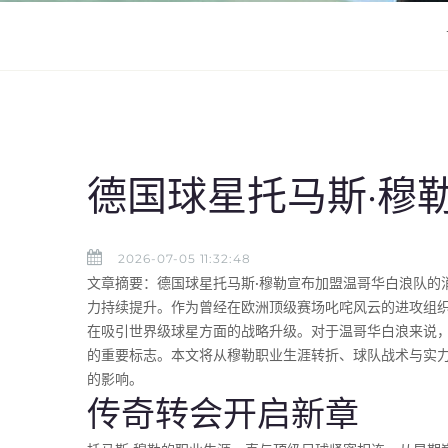
德国球星托马斯·穆
2026-07-05 11:32:48
文章摘要：德国球星托马斯·穆勒宣布加盟温哥华白浪队的
力持续提升。作为曾经在欧洲顶级赛场叱咤风云的进攻组
在吸引世界级球星方面的战略升级。对于温哥华白浪来说
的重要标志。本文将从穆勒职业生涯转折、球队战术与实
的影响。
传奇转会开启新章