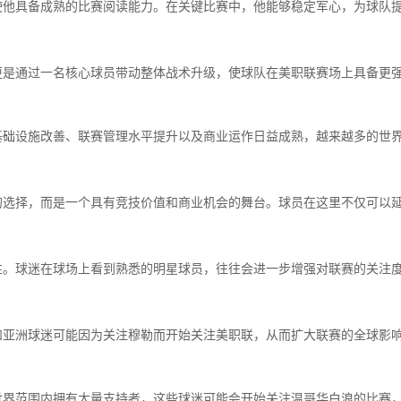
使他具备成熟的比赛阅读能力。在关键比赛中，他能够稳定军心，为球队
更是通过一名核心球员带动整体战术升级，使球队在美职联赛场上具备更
基础设施改善、联赛管理水平提升以及商业运作日益成熟，越来越多的世
的选择，而是一个具有竞技价值和商业机会的舞台。球员在这里不仅可以
性。球迷在球场上看到熟悉的明星球员，往往会进一步增强对联赛的关注
和亚洲球迷可能因为关注穆勒而开始关注美职联，从而扩大联赛的全球影
世界范围内拥有大量支持者，这些球迷可能会开始关注温哥华白浪的比赛