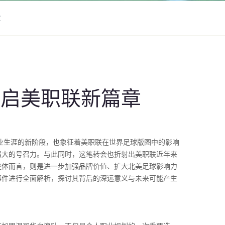
章
开启美职联新篇章
业生涯的新阶段，也象征着美职联在世界足球版图中的影响
强大的号召力。与此同时，这笔转会也折射出美职联近年来
整体而言，则是进一步加强品牌价值、扩大北美足球影响力
事件进行全面解析，探讨其背后的深远意义与未来可能产生