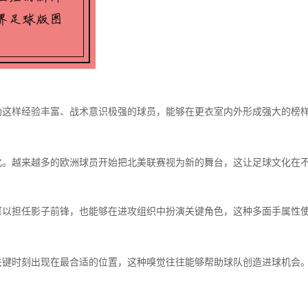
勒这样经验丰富、战术意识极强的球员，能够在更衣室内外形成强大的榜
化。越来越多的欧洲球员开始把北美联赛视为新的舞台，这让足球文化在
可以担任影子前锋，也能够在进攻组织中扮演关键角色，这种多面手属性
关键时刻出现在最合适的位置，这种嗅觉往往能够帮助球队创造进球机会