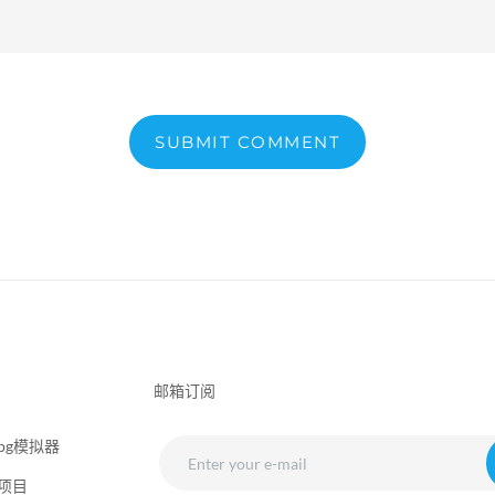
SUBMIT COMMENT
邮箱订阅
pg模拟器
项目