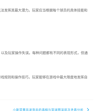
无法发挥其最大潜力。玩家应当根据每个球员的具体技能和
、以及玩家操作失误。每种问题都有不同的表现形式，但通
游戏规则和操作技巧，玩家能够在游戏中最大限度地发挥自
小斯禁赛风波背后的真相与篮球圈深层次矛盾分析