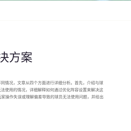
决方案
不同情况，文章从四个方面进行详细分析。首先，介绍与球
无法使用的情况，详细解释如何通过优化阵容设置来解决这
玩家操作失误或理解偏差导致的球员无法使用问题，并给出