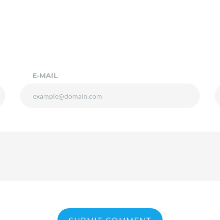
E-MAIL