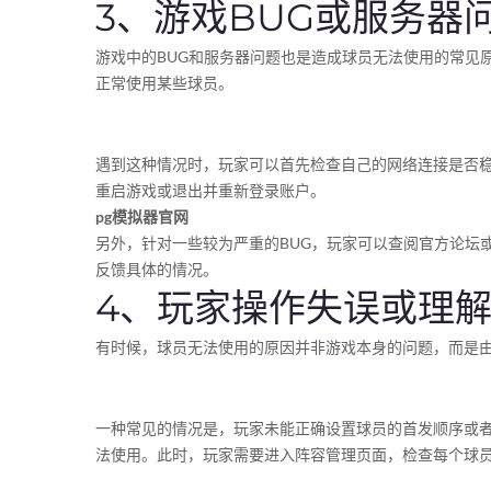
3、游戏BUG或服务器
游戏中的BUG和服务器问题也是造成球员无法使用的常见
正常使用某些球员。
遇到这种情况时，玩家可以首先检查自己的网络连接是否
重启游戏或退出并重新登录账户。
pg模拟器官网
另外，针对一些较为严重的BUG，玩家可以查阅官方论坛
反馈具体的情况。
4、玩家操作失误或理
有时候，球员无法使用的原因并非游戏本身的问题，而是
一种常见的情况是，玩家未能正确设置球员的首发顺序或
法使用。此时，玩家需要进入阵容管理页面，检查每个球