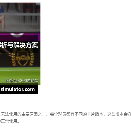
员无法使用的主要原因之一。每个球员都有不同的卡片版本，这些版本会
中正常使用。