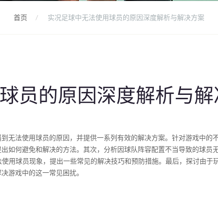
首页
实况足球中无法使用球员的原因深度解析与解决方案
球员的原因深度解析与解
遇到无法使用球员的原因，并提供一系列有效的解决方案。针对游戏中的
提出如何避免和解决的方法。其次，分析因球队阵容配置不当导致的球员
法使用球员现象，提出一些常见的解决技巧和预防措施。最后，探讨由于
解决游戏中的这一常见困扰。