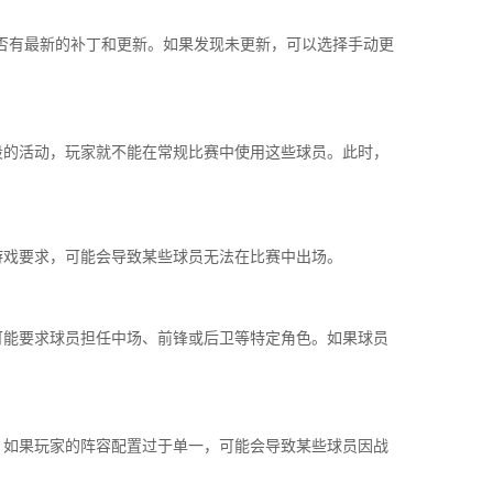
）检查是否有最新的补丁和更新。如果发现未更新，可以选择手动更
段的活动，玩家就不能在常规比赛中使用这些球员。此时，
游戏要求，可能会导致某些球员无法在比赛中出场。
可能要求球员担任中场、前锋或后卫等特定角色。如果球员
。如果玩家的阵容配置过于单一，可能会导致某些球员因战