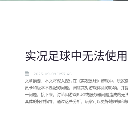
实况足球中无法使用
2025-09-09 11:57:46
文章摘要：本文将深入探讨在《实况足球》游戏中，玩家
员卡和版本不匹配的问题，阐述其对游戏体验的影响，并
一问题。接下来，讨论因游戏BUG或服务器问题造成的无
具体的操作指导。通过这些分析，玩家可以更好地理解和