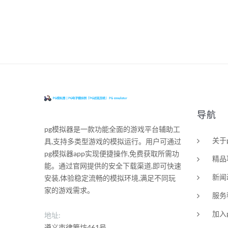
导航
pg模拟器是一款功能全面的游戏平台辅助工
关于
具,支持多类型游戏的模拟运行。用户可通过
pg模拟器app实现便捷操作,免费获取所需功
精品
能。通过官网提供的安全下载渠道,即可快速
新闻
安装,体验稳定流畅的模拟环境,满足不同玩
家的游戏需求。
服务
加入
地址:
遵义市律箩坊461号