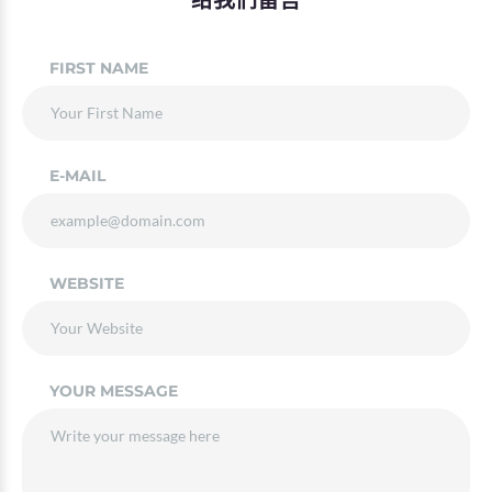
FIRST NAME
E-MAIL
WEBSITE
YOUR MESSAGE