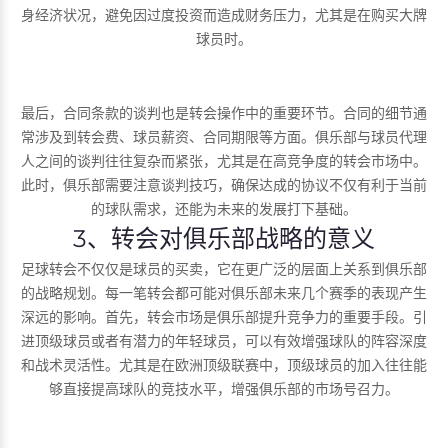
身经济状况，避免因过度投资而造成财务压力，尤其是在购买大牌
球员时。
最后，合同条款的谈判也是转会操作中的重要环节。合同的细节通
常涉及到转会费、球员薪资、合同期限等方面。俱乐部与球员代理
人之间的谈判往往复杂而紧张，尤其是在高竞争度的转会市场中。
此时，俱乐部需要注意谈判技巧，确保达成的协议不仅有利于当前
的球队需求，还能为未来的发展打下基础。
3、转会对俱乐部战略的意义
足球转会不仅仅是球员的买卖，它在更广泛的层面上关系到俱乐部
的战略规划。每一笔转会都可能对俱乐部未来几个赛季的表现产生
深远的影响。首先，转会市场是俱乐部提升竞争力的重要手段。引
进顶级球员或者有潜力的年轻球员，可以有效增强球队的阵容深度
和战术灵活性。尤其是在欧洲顶级联赛中，顶级球员的加入往往能
够直接提高球队的竞技水平，增强俱乐部的市场号召力。