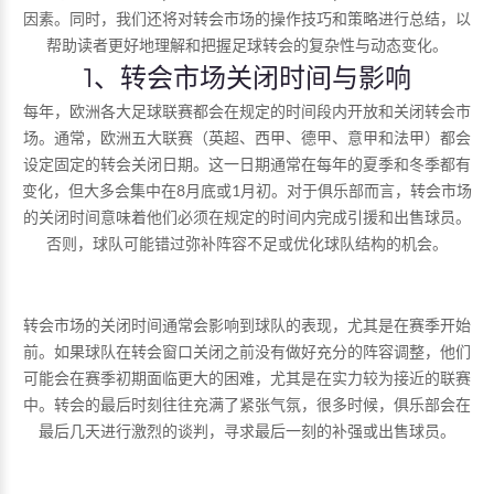
因素。同时，我们还将对转会市场的操作技巧和策略进行总结，以
帮助读者更好地理解和把握足球转会的复杂性与动态变化。
1、转会市场关闭时间与影响
每年，欧洲各大足球联赛都会在规定的时间段内开放和关闭转会市
场。通常，欧洲五大联赛（英超、西甲、德甲、意甲和法甲）都会
设定固定的转会关闭日期。这一日期通常在每年的夏季和冬季都有
变化，但大多会集中在8月底或1月初。对于俱乐部而言，转会市场
的关闭时间意味着他们必须在规定的时间内完成引援和出售球员。
否则，球队可能错过弥补阵容不足或优化球队结构的机会。
转会市场的关闭时间通常会影响到球队的表现，尤其是在赛季开始
前。如果球队在转会窗口关闭之前没有做好充分的阵容调整，他们
可能会在赛季初期面临更大的困难，尤其是在实力较为接近的联赛
中。转会的最后时刻往往充满了紧张气氛，很多时候，俱乐部会在
最后几天进行激烈的谈判，寻求最后一刻的补强或出售球员。