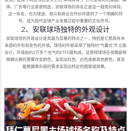
体、广告等行业紧密相连，安联球场的命名正是这一趋势的体现。
这一命名，也为球迷、观众和商业合作伙伴提供了一个明确的符
号，成为现代足球产业发展过程中重要的文化符号。
2、安联球场独特的外观设计
安联球场的外观设计是其最为显著的特点之一，特别是它那具有未
来感的外形和变色的外墙。球场的外部采用了独特的“气囊式”外立面
设计，外墙由约2万多个充气的ETFE膜构成，这使得球场在夜晚能够
根据比赛的需要改变颜色，呈现出红色、白色或者其他颜色，甚至
能根据俱乐部的需求呈现出特定的图案或效果。