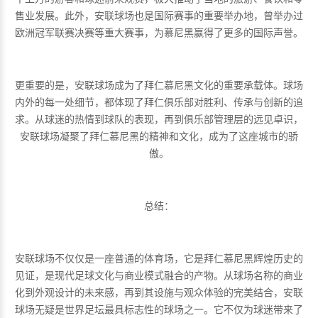
售业发展。此外，安联球场也是国际赛事的重要举办地，曾举办过
欧洲冠军联赛决赛等重大赛事，为慕尼黑赢得了更多的国际声誉。
更重要的是，安联球场成为了拜仁慕尼黑文化的重要承载体。球场
内外的每一处细节，都体现了拜仁俱乐部对胜利、传承与创新的追
求。从球迷的热情到球队的表现，再到俱乐部管理层的远见卓识，
安联球场凝聚了拜仁慕尼黑的精神和文化，成为了这座城市的骄
傲。
总结：
安联球场不仅仅是一座普通的体育场，它是拜仁慕尼黑辉煌历史的
见证，是现代足球文化与商业模式融合的产物。从球场名称的商业
化到外观设计的未来感，再到其设施与观众体验的完美结合，安联
球场无疑是世界足坛最具标志性的球场之一。它不仅为球迷带来了