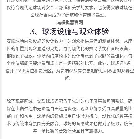
仅符合现代足球场对安全、舒适和美学的要求，也使得安联球场在
全球范围内成为了建筑和体育迷的最爱。
pg模拟器官网
3、球场设施与观众体验
安联球场内部设施的设计致力于为观众提供最佳的观赛体验。从座
位的布置到观众通道的规划，再到现代化的照明系统和音响设备，
都做到了极致。球场内的座椅排列设计考虑到了视野的最佳化，每
个座位都能清楚地看到场上每一场精彩的比赛。此外，球场还特别
设计了VIP席位和贵宾区，为高端观众提供更加舒适和私密的观赛空
间。
除了观赛区域，安联球场还配备了先进的电子屏幕和照明系统，确
保在比赛过程中无论是白天还是夜晚，观众都能享受到高质量的比
赛画面和氛围。球场内的设施以用户体验为核心，现代化的数字技
术与传统体育氛围完美融合。球场的音响效果也做到了极致，确保
每一场比赛的音效清晰且具有震撼力。