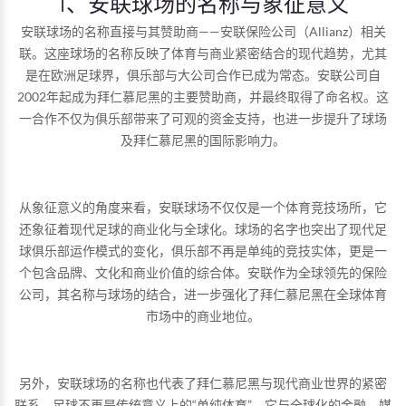
1、安联球场的名称与象征意义
安联球场的名称直接与其赞助商——安联保险公司（Allianz）相关
联。这座球场的名称反映了体育与商业紧密结合的现代趋势，尤其
是在欧洲足球界，俱乐部与大公司合作已成为常态。安联公司自
2002年起成为拜仁慕尼黑的主要赞助商，并最终取得了命名权。这
一合作不仅为俱乐部带来了可观的资金支持，也进一步提升了球场
及拜仁慕尼黑的国际影响力。
从象征意义的角度来看，安联球场不仅仅是一个体育竞技场所，它
还象征着现代足球的商业化与全球化。球场的名字也突出了现代足
球俱乐部运作模式的变化，俱乐部不再是单纯的竞技实体，更是一
个包含品牌、文化和商业价值的综合体。安联作为全球领先的保险
公司，其名称与球场的结合，进一步强化了拜仁慕尼黑在全球体育
市场中的商业地位。
另外，安联球场的名称也代表了拜仁慕尼黑与现代商业世界的紧密
联系。足球不再是传统意义上的“单纯体育”，它与全球化的金融、媒