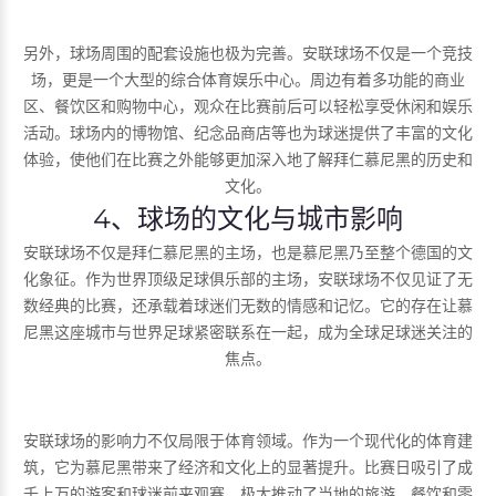
另外，球场周围的配套设施也极为完善。安联球场不仅是一个竞技
场，更是一个大型的综合体育娱乐中心。周边有着多功能的商业
区、餐饮区和购物中心，观众在比赛前后可以轻松享受休闲和娱乐
活动。球场内的博物馆、纪念品商店等也为球迷提供了丰富的文化
体验，使他们在比赛之外能够更加深入地了解拜仁慕尼黑的历史和
文化。
4、球场的文化与城市影响
安联球场不仅是拜仁慕尼黑的主场，也是慕尼黑乃至整个德国的文
化象征。作为世界顶级足球俱乐部的主场，安联球场不仅见证了无
数经典的比赛，还承载着球迷们无数的情感和记忆。它的存在让慕
尼黑这座城市与世界足球紧密联系在一起，成为全球足球迷关注的
焦点。
安联球场的影响力不仅局限于体育领域。作为一个现代化的体育建
筑，它为慕尼黑带来了经济和文化上的显著提升。比赛日吸引了成
千上万的游客和球迷前来观赛，极大推动了当地的旅游、餐饮和零