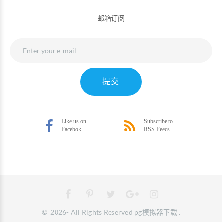
邮箱订阅
提交
©
2026
- All Rights Reserved
pg模拟器下载
.