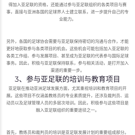
得加入亚足联的资格，还能通过参与亚足联组织的各类项目与赛
事，直接与亚洲各国的足球界人士建立联系，进一步提升自己的专
业能力。
另外，各国的足球协会需要与亚足联保持密切的沟通与合作，才能
更好地获取参与各类项目的机会。这些机会可能包括加入亚足联的
各类工作组、参与发展项目、甚至成为亚足联的代表参与国际足球
事务。因此，积极与亚足联保持联系，参与相关活动，是打开加入
渠道的重要一步。
3、参与亚足联的培训与教育项目
亚足联在推动亚洲足球发展方面，尤其重视培训和教育项目的开
展。这些项目不仅涵盖教练员的专业素质提升，还涉及裁判员、运
动员以及足球管理人员的多层次培训。因此，积极参与这些项目是
融入亚足联组织的重要途径之一。
首先，教练员和裁判员的培训是亚足联发展计划的重要组成部分。