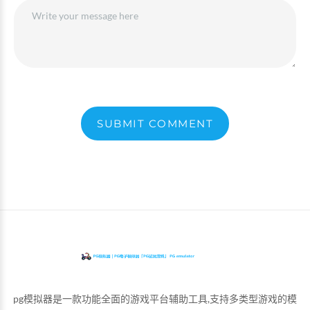
SUBMIT COMMENT
pg模拟器是一款功能全面的游戏平台辅助工具,支持多类型游戏的模