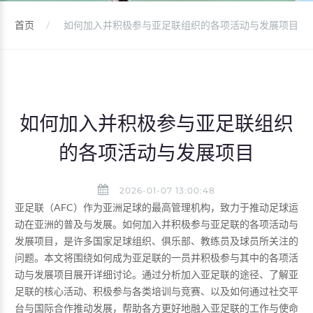
首页
如何加入并积极参与亚足联组织的各项活动与发展项目
如何加入并积极参与亚足联组织
的各项活动与发展项目
2026-01-07 13:00:48
亚足联（AFC）作为亚洲足球的最高管理机构，致力于推动足球运
动在亚洲的普及与发展。如何加入并积极参与亚足联的各项活动与
发展项目，是许多国家足球组织、俱乐部、教练员及球员所关注的
问题。本文将围绕如何成为亚足联的一员并积极参与其中的各项活
动与发展项目展开详细讨论。通过分析加入亚足联的途径、了解亚
足联的核心活动、积极参与各类培训与竞赛、以及如何通过社交平
台与国际合作推动发展，帮助各方更好地融入亚足联的工作与使命