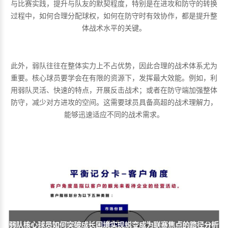
与比赛实践，提升与队友的默契程度，特别是在进攻和防守的转换
过程中，如何合理分配球权，如何在防守时有效协作，都是提升整
体战术水平的关键。
此外，弱队往往在整体实力上不占优势，因此合理的战术体系尤为
重要。核心球员要学会在有限的资源下，发挥最大效能。例如，利
用弱队灵活、快速的特点，开展反击战术；或者在防守端加强整体
防守，减少对方进攻的空间。这需要球员具备高超的战术理解力，
能够迅速适应不同的战术需求。