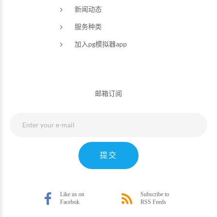
新闻动态
服务种类
加入pg模拟器app
邮箱订阅
提交