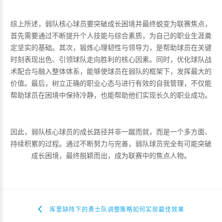
综上所述，弱队核心球员要突破成长困境并最终蜕变为联赛焦点，
首先需要通过不断提升个人技能与综合素质，为自己的职业生涯奠
定坚实的基础。其次，锻炼心理韧性与领导力，是帮助球员在关键
时刻表现出色、引领球队走向胜利的核心因素。同时，优化球队战
术配合与融入整体体系，能够使球员在弱队的框架下，发挥最大的
价值。最后，树立正确的职业心态与进行有效的自我管理，不仅能
帮助球员在困境中保持冷静，也能帮助他们实现长久的职业成功。
因此，弱队核心球员的成长路径并非一蹴而就，而是一个多方面、
持续积累的过程。通过不断努力与完善，弱队球员完全有可能突破
成长困境，最终脱颖而出，成为联赛中的焦点人物。
库里缺阵下的勇士队调整策略如何实现最佳效果