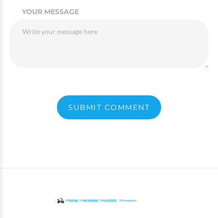
YOUR MESSAGE
SUBMIT COMMENT