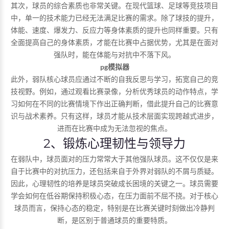
其次，球员的综合素质也非常关键。在现代篮球、足球等竞技项目
中，单一的技术能力已经无法满足比赛的需求。除了球技的提升，
体能、速度、爆发力、反应力等身体素质的提升也同样重要。只有
全面提高自己的身体素质，才能在比赛中占据优势，尤其是在面对
强队时，能在体能与对抗中不落下风。
pg模拟器
此外，弱队核心球员应通过不断的自我反思与学习，拓宽自己的竞
技视野。例如，通过观看比赛录像，分析优秀球员的动作特点，学
习如何在不同的比赛情境下作出正确判断，借此提升自己的比赛意
识与战术素养。只有这样，球员才能从技术层面实现跨越式进步，
进而在比赛中成为无法忽视的焦点。
2、锻炼心理韧性与领导力
在弱队中，球员面对的压力常常大于其他强队球员。这不仅仅是来
自于比赛中的对抗压力，还包括来自于外界对弱队的不屑与质疑。
因此，心理韧性的培养是球员突破成长困境的关键之一。球员需要
学会如何在低谷期保持积极心态，在压力面前不屈不挠。对于核心
球员而言，保持心态的稳定，特别是在比赛关键时刻做出冷静判
断，是区别于普通球员的重要特质。