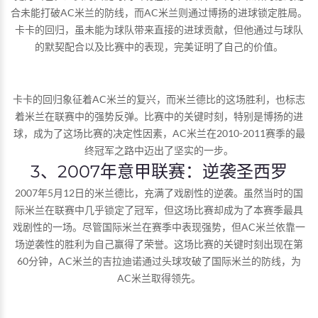
合未能打破AC米兰的防线，而AC米兰则通过博扬的进球锁定胜局。
卡卡的回归，虽未能为球队带来直接的进球贡献，但他通过与球队
的默契配合以及比赛中的表现，完美证明了自己的价值。
卡卡的回归象征着AC米兰的复兴，而米兰德比的这场胜利，也标志
着米兰在联赛中的强势反弹。比赛中的关键时刻，特别是博扬的进
球，成为了这场比赛的决定性因素，AC米兰在2010-2011赛季的最
终冠军之路中迈出了坚实的一步。
3、2007年意甲联赛：逆袭圣西罗
2007年5月12日的米兰德比，充满了戏剧性的逆袭。虽然当时的国
际米兰在联赛中几乎锁定了冠军，但这场比赛却成为了本赛季最具
戏剧性的一场。尽管国际米兰在赛季中表现强势，但AC米兰依靠一
场逆袭性的胜利为自己赢得了荣誉。这场比赛的关键时刻出现在第
60分钟，AC米兰的吉拉迪诺通过头球攻破了国际米兰的防线，为
AC米兰取得领先。