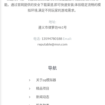
能。通过官网提供的安全下载渠道,即可快速安装,体验稳定流畅的模
拟环境,满足不同玩家的游戏需求。
地址:
遵义市律箩坊461号
电话
13594780188
Email
reputable@msn.com
导航
关于pg模拟器
精品项目
新闻动态