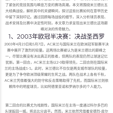
了紧张的竞技氛围与瞬息万变的赛场高潮。本文将围绕米兰德比五
大经典战役，解析其中的关键瞬间，探讨这些比赛如何在意甲历史
中留下深刻印记。通过回顾每场战役的细节，深入分析球员表现、
战术安排及比赛中决定性时刻，本文章力求呈现出米兰德比这场巅
峰对决的传奇魅力。
1、2003年欧冠半决赛：决战圣西罗
2003年4月23日和5月7日，AC米兰与国际米兰在欧洲冠军联赛半决
赛中展开了激烈的较量。这两场比赛被认为是米兰德比的巅峰之
一，尽管比赛没有决出真正的胜者，但两队的表现仍然让球迷记忆
犹新。第一回合，AC米兰主场以2-0取得领先，二回合则在国际米
兰的主场战成1-1。此时，米兰德比不仅仅是两支城市球队的较量，
更是为了争夺欧洲顶级荣耀的生死之战。两队在战术上各有千秋，
AC米兰凭借着强大的防守和反击策略取得了先机，而国际米兰则依
赖阵中的明星球员，比如阿德里亚诺和罗纳尔多的个人能力。
第二回合的比赛尤为戏剧性，国际米兰在主场一度通过科尔多巴的
头球扳回一城，将总比分追平。然而，米兰依然凭借着安德烈·皮尔