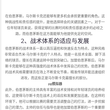
在伯恩茅斯，马尔斯卡克还能够有更多机会承担更重要的角色。这
种挑战性和责任感的提升，是他选择转会的关键因素之一。对于一
位年轻球员来说，获得足够的比赛时间和责任感是进步的必经之
路，而伯恩茅斯在这方面能够为他提供充足的空间。
2、战术体系的适应与发展
伯恩茅斯的战术体系一直以高压逼抢和快速反击为特点，这种风格
非常适合杰米·马尔斯卡克的个人特点。他是一名技术全面、脚下活
络的球员，擅长在高速运转中找到突破口。加盟伯恩茅斯后，马尔
斯卡克能够在这种高强度的战术体系中发挥自己的优势。伯恩茅斯
的战术风格需要球员在场上不断变化节奏，精准传球并能迅速组织
进攻，而这些正是马尔斯卡克最擅长的部分。
pg模拟器
此外，伯恩茅斯的主帅具有丰富的战术安排和对年轻球员的培养经
验，这使得马尔斯卡克在战术上的适应和发展更加迅速。在这样的
环境下，他可以根据比赛的需要灵活调整自己的打法，进一步挖掘
自己的潜力。主帅的信任与指导也是他加盟伯恩茅斯的一个重要原