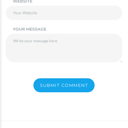
WEBSITE
YOUR MESSAGE
SUBMIT COMMENT