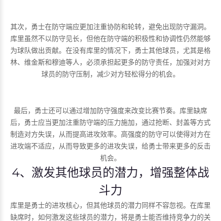
其次，勇士在防守端应更加注重协防和轮转，避免出现防守漏洞。
库里虽然不以防守见长，但他在防守端的积极性和协调性仍然能够
为球队做出贡献。在没有库里的情况下，勇士其他球员，尤其是格
林、维金斯和穆迪等人，必须承担起更多的防守责任，加强对对方
球员的防守压制，减少对方轻松得分的机会。
最后，勇士还可以通过增加防守强度来改变比赛节奏。库里缺席
后，勇士应当更加注重防守端的压力施加，通过抢断、封盖等方式
制造对方失误，从而提高进攻效率。高强度的防守可以使得对方在
进攻端不适应，从而导致更多的进攻失误，给勇士带来更多的反击
机会。
4、激发其他球员的潜力，增强整体战
斗力
库里是勇士的进攻核心，但其他球员的潜力同样不容忽视。在库里
缺席时，如何激发这些球员的潜力，将是勇士能否维持竞争力的关