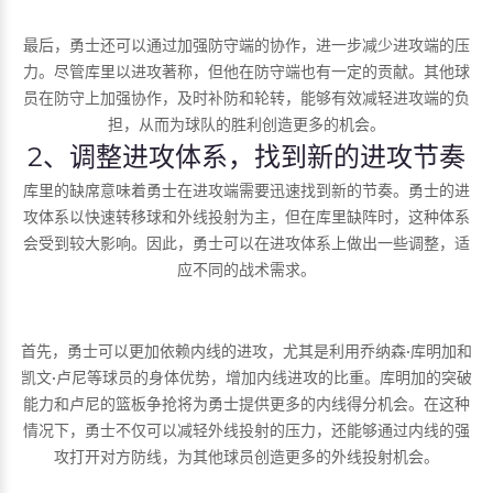
最后，勇士还可以通过加强防守端的协作，进一步减少进攻端的压
力。尽管库里以进攻著称，但他在防守端也有一定的贡献。其他球
员在防守上加强协作，及时补防和轮转，能够有效减轻进攻端的负
担，从而为球队的胜利创造更多的机会。
2、调整进攻体系，找到新的进攻节奏
库里的缺席意味着勇士在进攻端需要迅速找到新的节奏。勇士的进
攻体系以快速转移球和外线投射为主，但在库里缺阵时，这种体系
会受到较大影响。因此，勇士可以在进攻体系上做出一些调整，适
应不同的战术需求。
首先，勇士可以更加依赖内线的进攻，尤其是利用乔纳森·库明加和
凯文·卢尼等球员的身体优势，增加内线进攻的比重。库明加的突破
能力和卢尼的篮板争抢将为勇士提供更多的内线得分机会。在这种
情况下，勇士不仅可以减轻外线投射的压力，还能够通过内线的强
攻打开对方防线，为其他球员创造更多的外线投射机会。