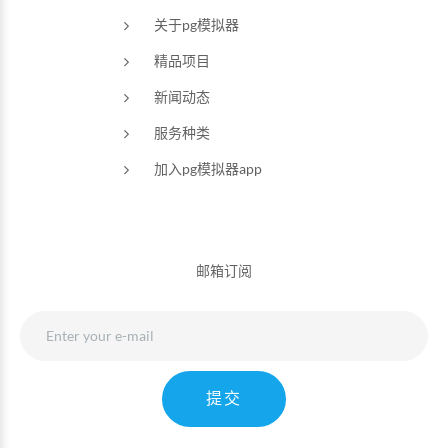
关于pg模拟器
精品项目
新闻动态
服务种类
加入pg模拟器app
邮箱订阅
提交