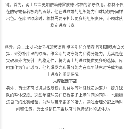
键。首先，勇士应当更加依赖德雷蒙德·格林的领导作用。格林不仅
在防守端有着极高的贡献，他在进攻端的组织能力和球场视野同样
出色。在库里缺席时，格林需要承担起更多的组织责任，带领球队
稳定进攻节奏。
此外，勇士还可以通过增加安德鲁·维金斯和乔纳森·库明加的角色发
挥，来弥补库里的缺阵。维金斯的防守能力和得分能力，尤其是在
突破和外线投射上的稳定性，将为勇士的进攻提供更多的选择。库
明加作为年轻球员，他的爆发力和得分能力在库里缺席时将成为勇
士进攻的重要保障。
pg模拟器下载
另外，勇士还可以通过激发穆迪和普尔等年轻球员的潜力，提升球
队的整体深度。这些年轻球员在获得更多上场时间的同时，也能锻
炼自己的比赛经验，为球队带来更多的活力。通过合理分配上场时
间和任务，勇士能够在库里缺席时保持整体的战斗力。