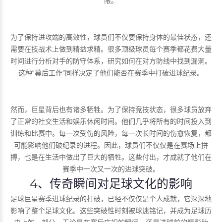
限。
为了保持进攻端的高效性，球员们不仅要保持身体的最佳状态，还
需要在技战术上做到精益求精。很多顶级球员每个赛季都花费大量
时间进行分析对手的防守体系，研究如何在对方防线中找到漏洞。
这种“幕后工作”同样决定了他们能否在赛季中打破进球纪录。
然而，巨星背后也有诸多牺牲。为了保持竞技状态，很多球员放弃
了正常的社交生活和娱乐休闲时间。他们几乎将所有的时间投入到
训练和比赛中。每一次受伤的风险，每一次长时间的伤愈恢复，都
可能影响他们破纪录的进程。因此，球员们不仅仅是在赛场上拼
搏，也是在生活中做出了巨大的牺牲。这些付出，才成就了他们在
赛季中一次又一次的进球突破。
4、传奇瞬间对足球文化的影响
足球巨星赛季进球纪录的打破，已经不仅仅是个人成就，它深深地
影响了整个足球文化。这些突破性时刻被球迷铭记，并成为足球历