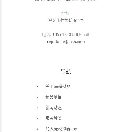
地址:
遵义市律箩坊461号
电话
13594780188
Email
reputable@msn.com
导航
关于pg模拟器
精品项目
新闻动态
服务种类
加入pg模拟器app