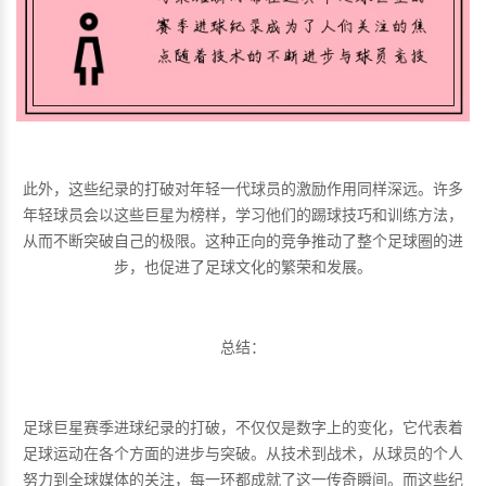
此外，这些纪录的打破对年轻一代球员的激励作用同样深远。许多
年轻球员会以这些巨星为榜样，学习他们的踢球技巧和训练方法，
从而不断突破自己的极限。这种正向的竞争推动了整个足球圈的进
步，也促进了足球文化的繁荣和发展。
总结：
足球巨星赛季进球纪录的打破，不仅仅是数字上的变化，它代表着
足球运动在各个方面的进步与突破。从技术到战术，从球员的个人
努力到全球媒体的关注，每一环都成就了这一传奇瞬间。而这些纪