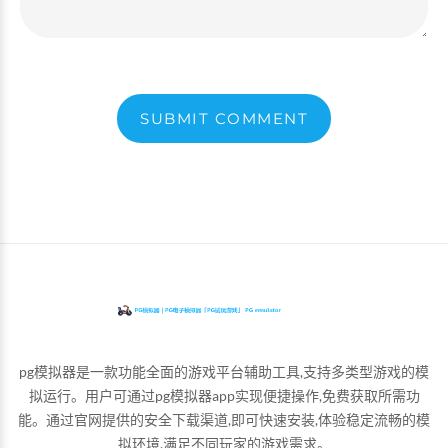
SUBMIT COMMENT
pg模拟器是一款功能全面的游戏平台辅助工具,支持多类型游戏的模
拟运行。用户可通过pg模拟器app实现便捷操作,免费获取所需功
能。通过官网提供的安全下载渠道,即可快速安装,体验稳定流畅的模
拟环境,满足不同玩家的游戏需求。