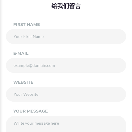
给我们留言
FIRST NAME
E-MAIL
WEBSITE
YOUR MESSAGE