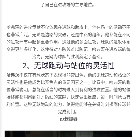
了自己在进攻端的主导地位。
哈弗茨的进攻贡献不仅体现在进球和助攻上，他在场上的活动范围
也非常广泛。无论是边路的突破，还是中路的组织，他都能在不同
的进攻环节中起到重要作用。通过他的多面进攻，球队的进攻体系
变得更加多样化，这使得对方防线难以防范。哈弗茨在进攻端的统
治力，无疑为球队的胜利奠定了基础。
2、无球跑动与站位的灵活性
哈弗茨不仅在有球状态下表现得非常出色，他的无球跑动和站位的
灵活性也是他成为比赛焦点的重要因素之一。比赛中，哈弗茨的跑
位非常聪明，总能在适当的时机进入到有利的进攻位置。他的站位
始终能够洞察到对方防线的空隙，快速做出反应，第一时间抢占有
利位置。这种无球跑动的能力，使得他能够在关键时刻接到传球并
完成射门。
pg模拟器