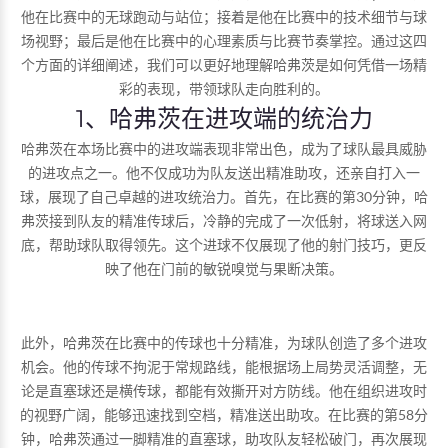
他在比赛中的无球跑动与站位；接着是他在比赛中的技术细节与球
场视野；最后是他在比赛中的心理素质与比赛节奏掌控。通过这四
个方面的详细阐述，我们可以更好地理解哈弗茨是如何凭借一场精
彩的表现，带领球队走向胜利的。
1、哈弗茨在进攻端的统治力
哈弗茨在本场比赛中的进攻端表现非常出色，成为了球队最具威胁
的进攻点之一。他不仅成功为队友送出精准助攻，还亲自打入一
球，展现了自己卓越的进攻统治力。首先，在比赛的第30分钟，哈
弗茨接到队友的精准传球后，冷静的完成了一次低射，将球送入网
底，帮助球队取得领先。这个进球不仅展现了他的射门技巧，更反
映了他在门前的敏锐嗅觉与果断决策。
此外，哈弗茨在比赛中的传球也十分精准，为球队创造了多个进攻
机会。他的传球不拘泥于常规路线，能根据场上局势灵活调整，无
论是直塞球还是横传球，都能有效撕开对方防线。他在组织进攻时
的视野广阔，能够迅速找到空档，精准送出助攻。在比赛的第58分
钟，哈弗茨通过一脚精准的直塞球，助攻队友轻松破门，再次展现