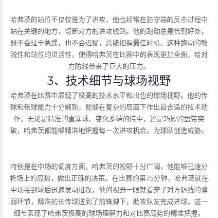
哈弗茨的站位不仅仅是为了进攻，他也经常在防守端的反击过程中
站在关键的地方，切断对方的进攻线路。他的跑动总是恰到好处，
既不会过于急躁，也不会迟疑，总能把握最佳时机。这种跑动的敏
锐性和站位的灵活性，使得哈弗茨在比赛中的表现更加全面，给对
方防线带来了巨大的压力。
3、技术细节与球场视野
哈弗茨在比赛中展现了极高的技术水平和出色的球场视野。他的传
球和带球能力十分娴熟，能够在复杂的局面下作出最合适的技术动
作。无论是精准的直塞球、变化多端的传中，还是巧妙的盘带突
破，哈弗茨都能够精准地把握每一次进攻机会，为球队创造威胁。
特别是在中场的调度方面，哈弗茨的视野十分广阔，他能够迅速分
析场上的局势，做出正确的决策。在比赛的第75分钟，哈弗茨就在
中场接到球后迅速发动进攻，他的视野一眼就看穿了对方防线的薄
弱环节，精准的长传球送到了前锋脚下，助攻队友完成进球。这一
细节表现了哈弗茨极高的球场理解力和对比赛局势的精准把握。