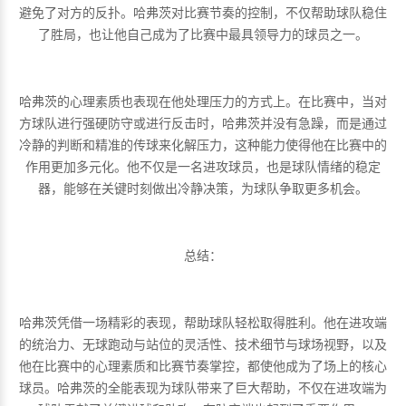
避免了对方的反扑。哈弗茨对比赛节奏的控制，不仅帮助球队稳住
了胜局，也让他自己成为了比赛中最具领导力的球员之一。
哈弗茨的心理素质也表现在他处理压力的方式上。在比赛中，当对
方球队进行强硬防守或进行反击时，哈弗茨并没有急躁，而是通过
冷静的判断和精准的传球来化解压力，这种能力使得他在比赛中的
作用更加多元化。他不仅是一名进攻球员，也是球队情绪的稳定
器，能够在关键时刻做出冷静决策，为球队争取更多机会。
总结：
哈弗茨凭借一场精彩的表现，帮助球队轻松取得胜利。他在进攻端
的统治力、无球跑动与站位的灵活性、技术细节与球场视野，以及
他在比赛中的心理素质和比赛节奏掌控，都使他成为了场上的核心
球员。哈弗茨的全能表现为球队带来了巨大帮助，不仅在进攻端为