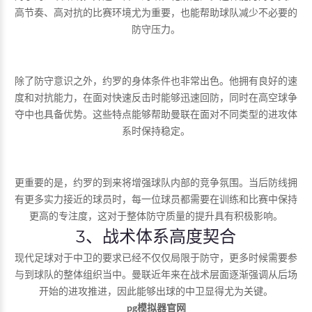
高节奏、高对抗的比赛环境尤为重要，也能帮助球队减少不必要的
防守压力。
除了防守意识之外，约罗的身体条件也非常出色。他拥有良好的速
度和对抗能力，在面对快速反击时能够迅速回防，同时在高空球争
夺中也具备优势。这些特点能够帮助曼联在面对不同类型的进攻体
系时保持稳定。
更重要的是，约罗的到来将增强球队内部的竞争氛围。当后防线拥
有更多实力接近的球员时，每一位球员都需要在训练和比赛中保持
更高的专注度，这对于整体防守质量的提升具有积极影响。
3、战术体系高度契合
现代足球对于中卫的要求已经不仅仅局限于防守，更多时候需要参
与到球队的整体组织当中。曼联近年来在战术层面逐渐强调从后场
开始的进攻推进，因此能够出球的中卫显得尤为关键。
pg模拟器官网