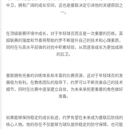
中卫，拥有广阔的成长空间，这也是曼联决定引进他的关键原因之
一。
在顶级联赛环境中成长，对于年轻球员而言是一次重要的历练。英
超联赛的强度和节奏将帮助约罗不断提升自己的技术和心理素质，
同时在与高水平前锋的对抗中积累经验，从而逐渐成长为更加成熟
的后卫。
曼联拥有完善的训练体系和丰富的比赛资源，这对于年轻球员的发
展极为有利。在教练团队的指导下，约罗可以不断完善自己的技术
细节，同时在比赛中逐渐建立自信，为未来承担更重要的角色做好
准备。
如果能够保持稳定的成长轨迹，约罗有望在未来成为曼联后防线的
核心人物。他的存在不仅能够为球队提供稳定的防守保障，也可能