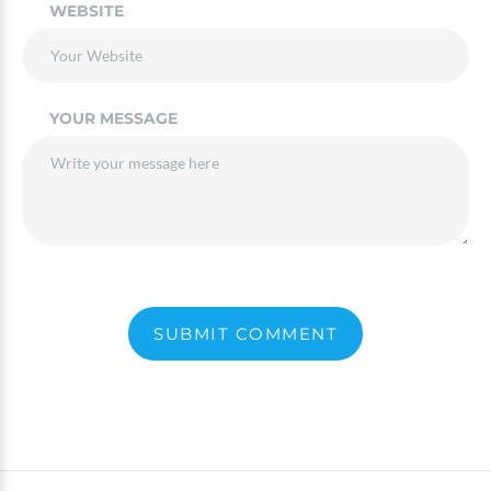
WEBSITE
YOUR MESSAGE
SUBMIT COMMENT