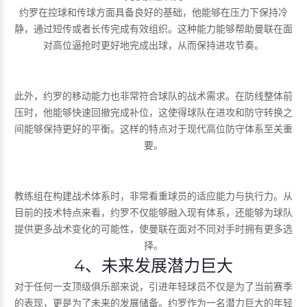
约罗在控球和传球方面具备良好的基础，他能够在压力下保持冷
静，通过短传或者长传完成有效组织。这种能力能够帮助曼联在面
对高位逼抢时更好地完成出球，从而保持进攻节奏。
此外，约罗的移动能力也非常符合球队的战术需求。在防线整体前
压时，他能够快速回撤完成补位，这使得球队在进攻和防守转换之
间能够保持更好的平衡。这样的特点对于现代高位防守体系至关重
要。
教练组在构建战术体系时，非常看重球员的适应能力与执行力。从
目前的技术特点来看，约罗不仅能够融入现有体系，还能够为球队
提供更多战术变化的可能性，使曼联在面对不同对手时拥有更多选
择。
4、未来发展潜力巨大
对于任何一支顶级俱乐部来说，引进年轻球员不仅是为了当前赛季
的表现，更是为了未来的发展储备。约罗作为一名潜力巨大的年轻