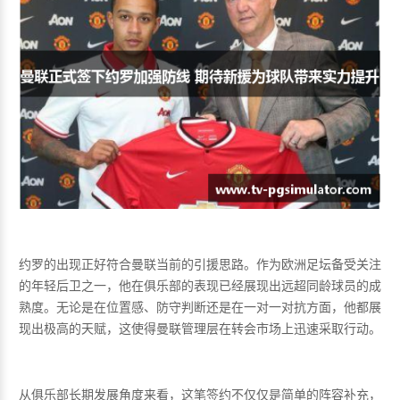
约罗的出现正好符合曼联当前的引援思路。作为欧洲足坛备受关注
的年轻后卫之一，他在俱乐部的表现已经展现出远超同龄球员的成
熟度。无论是在位置感、防守判断还是在一对一对抗方面，他都展
现出极高的天赋，这使得曼联管理层在转会市场上迅速采取行动。
从俱乐部长期发展角度来看，这笔签约不仅仅是简单的阵容补充，