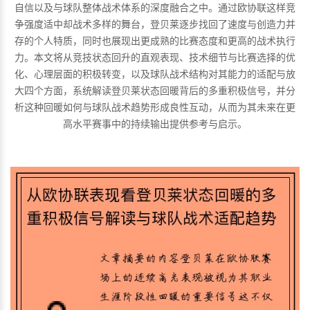
自信以及与球队整体战术体系的深度融合之中。通过欧协联这样竞
争强度适中却战术多样的舞台，登贝莱逐步找回了速度与创造力并
存的个人特质，同时也展现出更成熟的比赛态度和更高的战术执行
力。本文将从竞技状态回升的直观表现、技术细节与比赛选择的优
化、心理层面的积极转变，以及球队战术结构对其能力的适配与放
大四个方面，系统解读登贝莱状态回暖背后的多重积极信号，并分
析这种回暖如何与球队战术趋势形成良性互动，从而为其未来在更
高水平赛事中的持续输出提供参考与启示。