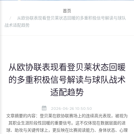
首页
从欧协联表现看登贝莱状态回暖的多重积极信号解读与球队
战术适配趋势
从欧协联表现看登贝莱状态回暖
的多重积极信号解读与球队战术
适配趋势
2026-06-26 10:50:50
文章摘要的内容：登贝莱在欧协联赛场上的连续高光表现，被视为
其职业生涯阶段性回暖的重要信号。这不仅体现在数据层面的进
球、助攻与关键传球上，更反映在比赛阅读能力、身体状态、心理