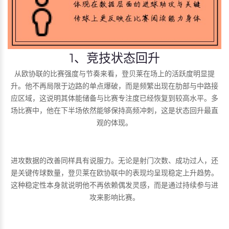
1、竞技状态回升
从欧协联的比赛强度与节奏来看，登贝莱在场上的活跃度明显提
升。他不再局限于边路的单点爆破，而是频繁出现在肋部与中路接
应区域，这说明其体能储备与比赛专注度已经恢复到较高水平。多
场比赛中，他在下半场依然能够保持高频冲刺，这是状态回升最直
观的体现。
进攻数据的改善同样具有说服力。无论是射门次数、成功过人，还
是关键传球数量，登贝莱在欧协联中的表现均呈现稳定上升趋势。
这种稳定性本身就说明他不再依赖偶发灵感，而是通过持续参与进
攻来影响比赛。