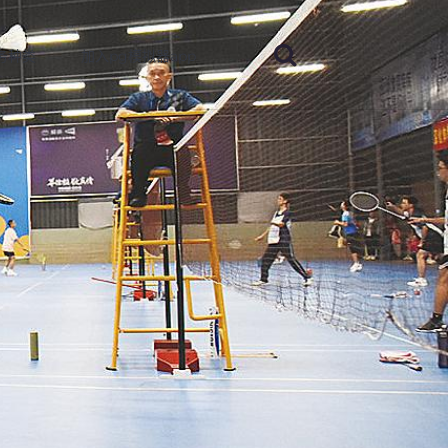
务种类
加入pg模拟器app