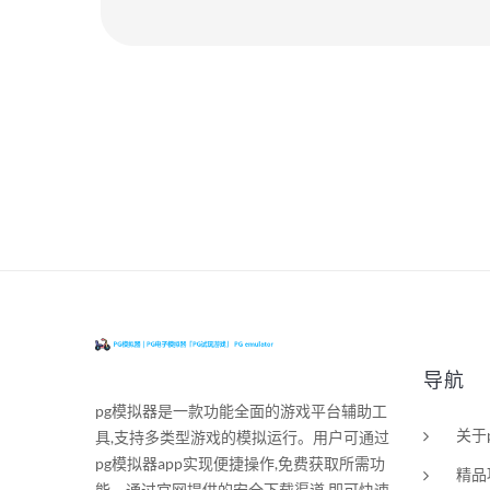
导航
pg模拟器是一款功能全面的游戏平台辅助工
关于
具,支持多类型游戏的模拟运行。用户可通过
pg模拟器app实现便捷操作,免费获取所需功
精品
能。通过官网提供的安全下载渠道,即可快速