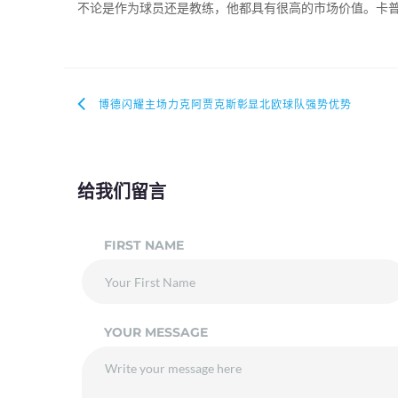
不论是作为球员还是教练，他都具有很高的市场价值。卡
博德闪耀主场力克阿贾克斯彰显北欧球队强势优势
给我们留言
FIRST NAME
YOUR MESSAGE