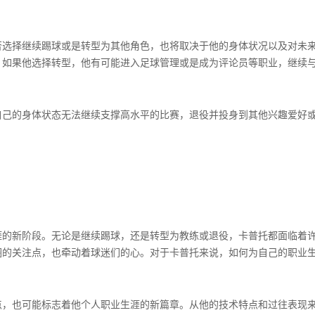
否选择继续踢球或是转型为其他角色，也将取决于他的身体状况以及对未
。如果他选择转型，他有可能进入足球管理或是成为评论员等职业，继续
自己的身体状态无法继续支撑高水平的比赛，退役并投身到其他兴趣爱好
涯的新阶段。无论是继续踢球，还是转型为教练或退役，卡普托都面临着
圈的关注点，也牵动着球迷们的心。对于卡普托来说，如何为自己的职业
点，也可能标志着他个人职业生涯的新篇章。从他的技术特点和过往表现