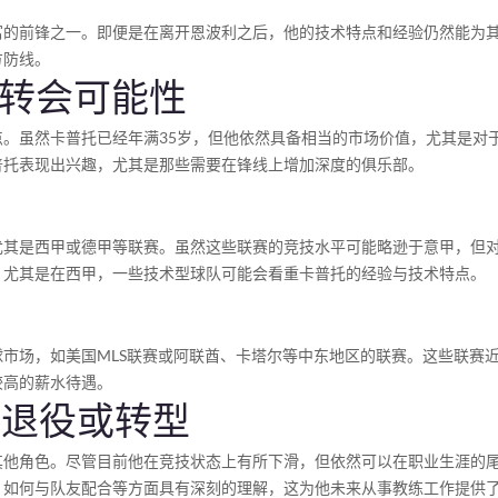
富的前锋之一。即便是在离开恩波利之后，他的技术特点和经验仍然能为
方防线。
及转会可能性
。虽然卡普托已经年满35岁，但他依然具备相当的市场价值，尤其是对
普托表现出兴趣，尤其是那些需要在锋线上增加深度的俱乐部。
尤其是西甲或德甲等联赛。虽然这些联赛的竞技水平可能略逊于意甲，但
。尤其是在西甲，一些技术型球队可能会看重卡普托的经验与技术特点。
市场，如美国MLS联赛或阿联酋、卡塔尔等中东地区的联赛。这些联赛
较高的薪水待遇。
虑退役或转型
其他角色。尽管目前他在竞技状态上有所下滑，但依然可以在职业生涯的
、如何与队友配合等方面具有深刻的理解，这为他未来从事教练工作提供