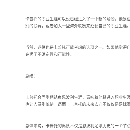
卡普托的职业生涯可以说已经进入了一个新的阶段，他是
别的联赛，或者加入一些海外联赛来延长自己的职业生涯
当然，退役也是卡普托可能考虑的选项之一。如果他觉得
充满了不确定性和可能性。
总结：
卡普托合同到期结束恩波利生涯，意味着他将进入职业生
也让人感到惋惜。然而，卡普托的未来去向不仅仅是足球
总体来说，卡普托的离队不仅是恩波利足球历史的一个节