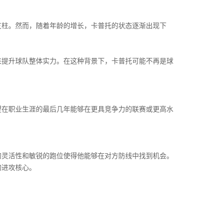
支柱。然而，随着年龄的增长，卡普托的状态逐渐出现下
来提升球队整体实力。在这种背景下，卡普托可能不再是球
望在职业生涯的最后几年能够在更具竞争力的联赛或更高水
的灵活性和敏锐的跑位使得他能够在对方防线中找到机会。
的进攻核心。