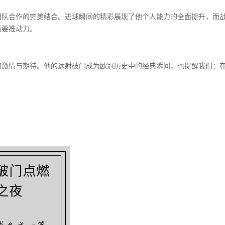
团队合作的完美结合。进球瞬间的精彩展现了他个人能力的全面提升，而
重要推动力。
的激情与期待。他的远射破门成为欧冠历史中的经典瞬间，也提醒我们：
。