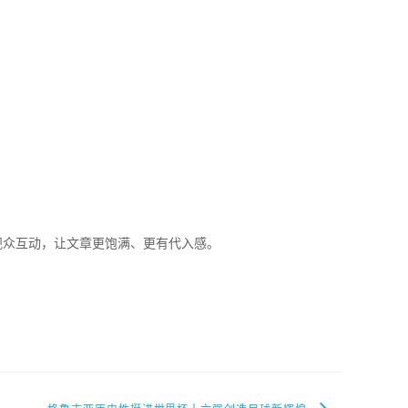
、观众互动，让文章更饱满、更有代入感。