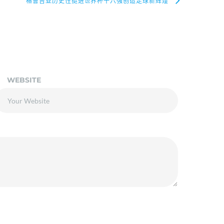
格鲁吉亚历史性挺进世界杯十六强创造足球新辉煌
WEBSITE