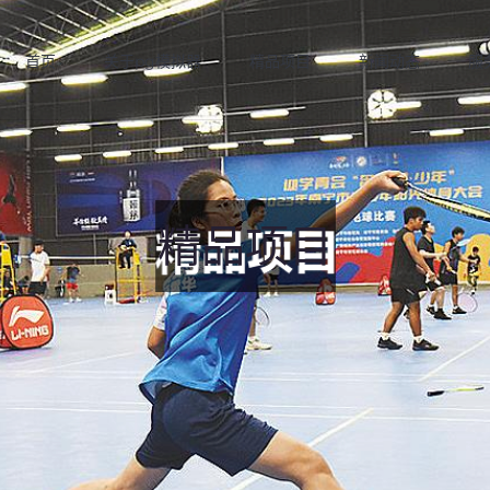
首页
关于pg模拟器
精品项目
新闻动态
服
精品项目