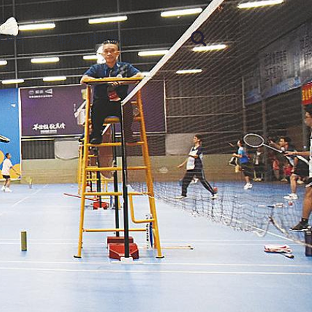
务种类
加入pg模拟器app