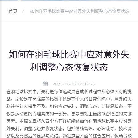
首页
如何在羽毛球比赛中应对意外失利调整心态恢复状态
如何在羽毛球比赛中应对意外失
利调整心态恢复状态
2025-06-07 09:15:35
在羽毛球比赛中，失利是每位运动员在成长过程中都必须面对的挑
战。无论是在高强度的比赛中还是在个人的日常训练中，意外的失
利往往让人措手不及。如何应对失利，调整心态，并恢复状态，不
仅是运动员的心理素质的一部分，更是赛场上最终能否取胜的关键
因素。本篇文章将从四个方面详细阐述如何在羽毛球比赛中应对意
外失利，调整心态并恢复状态，包括情绪管理、心理疏导、技术调
整以及比赛后的反思与总结。通过这些方面的综合应用，运动员能