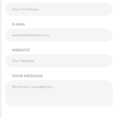
E-MAIL
WEBSITE
YOUR MESSAGE