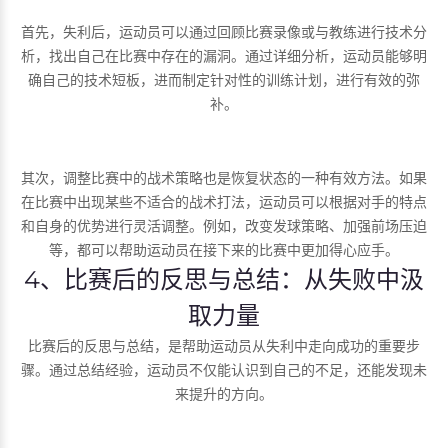
首先，失利后，运动员可以通过回顾比赛录像或与教练进行技术分
析，找出自己在比赛中存在的漏洞。通过详细分析，运动员能够明
确自己的技术短板，进而制定针对性的训练计划，进行有效的弥
补。
其次，调整比赛中的战术策略也是恢复状态的一种有效方法。如果
在比赛中出现某些不适合的战术打法，运动员可以根据对手的特点
和自身的优势进行灵活调整。例如，改变发球策略、加强前场压迫
等，都可以帮助运动员在接下来的比赛中更加得心应手。
4、比赛后的反思与总结：从失败中汲
取力量
比赛后的反思与总结，是帮助运动员从失利中走向成功的重要步
骤。通过总结经验，运动员不仅能认识到自己的不足，还能发现未
来提升的方向。