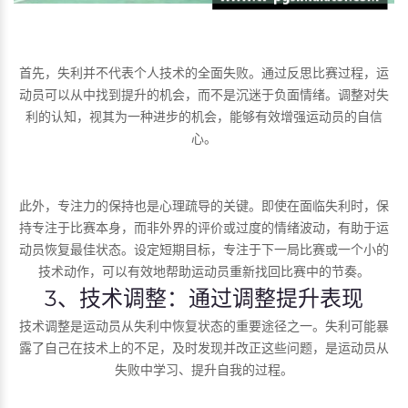
首先，失利并不代表个人技术的全面失败。通过反思比赛过程，运
动员可以从中找到提升的机会，而不是沉迷于负面情绪。调整对失
利的认知，视其为一种进步的机会，能够有效增强运动员的自信
心。
此外，专注力的保持也是心理疏导的关键。即使在面临失利时，保
持专注于比赛本身，而非外界的评价或过度的情绪波动，有助于运
动员恢复最佳状态。设定短期目标，专注于下一局比赛或一个小的
技术动作，可以有效地帮助运动员重新找回比赛中的节奏。
3、技术调整：通过调整提升表现
技术调整是运动员从失利中恢复状态的重要途径之一。失利可能暴
露了自己在技术上的不足，及时发现并改正这些问题，是运动员从
失败中学习、提升自我的过程。