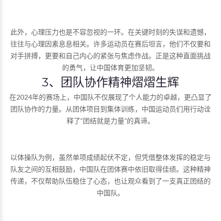
此外，心理压力也是不容忽视的一环。在关键时刻的失误和遗憾，
往往与心理因素息息相关。许多运动员在赛后坦言，他们不仅要和
对手拼搏，更要和自己内心的紧张与焦虑作战。正是这种直面挑战
的勇气，让中国体育更加坚韧。
3、团队协作精神熠熠生辉
在2024年的赛场上，中国队不仅展现了个人能力的卓越，更凸显了
团队协作的力量。从团体项目到集体训练，中国运动员们用行动诠
释了“团结就是力量”的真谛。
以体操队为例，虽然单项成绩起伏不定，但凭借整体发挥的稳定与
队友之间的互相鼓励，中国队在团体赛中依旧取得佳绩。这种精神
传递，不仅帮助队伍稳住了心态，也让观众看到了一支真正团结的
中国队。