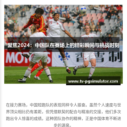
在接力赛场，中国短跑队的表现同样令人振奋。虽然个人速度与世
界顶尖相比仍有差距，但凭借默契的配合与精准的交接，他们多次
跑出令人惊喜的成绩。这种团队协作的精神，正是中国体育不断进
步的源泉。