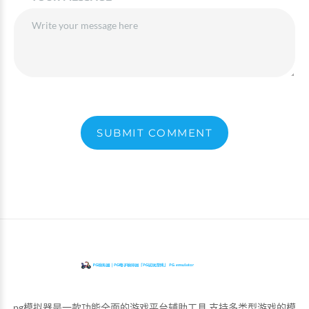
SUBMIT COMMENT
pg模拟器是一款功能全面的游戏平台辅助工具,支持多类型游戏的模