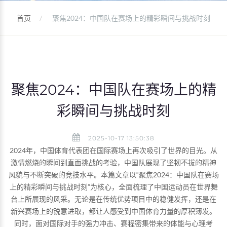
首页
聚焦2024：中国队在赛场上的精彩瞬间与挑战时刻
聚焦2024：中国队在赛场上的精
彩瞬间与挑战时刻
2025-10-17 13:50:38
2024年，中国体育代表团在国际赛场上再次吸引了世界的目光。从
激情燃烧的瞬间到直面挑战的考验，中国队展现了坚韧不拔的精神
风貌与不断突破的竞技水平。本篇文章以“聚焦2024：中国队在赛场
上的精彩瞬间与挑战时刻”为核心，全面梳理了中国运动员在世界舞
台上所展现的风采。无论是在传统优势项目中的稳健发挥，还是在
新兴赛场上的锐意进取，都让人感受到中国体育力量的厚积薄发。
同时，面对国际对手的强力冲击、赛程密集带来的体能与心理考