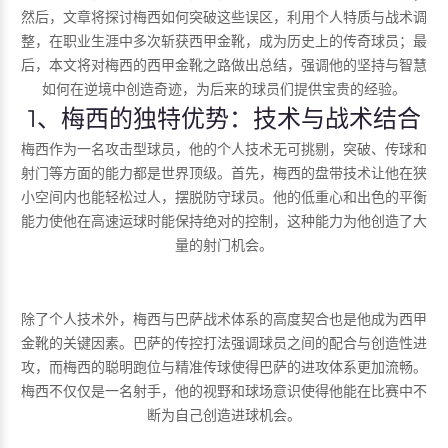
然后，文章将探讨梅西如何突破这些误区，利用个人特质与战术调
整，在职业生涯中多次斩获西甲金靴，成为历史上的传奇球员；最
后，本文将对梅西的西甲金靴之路做出总结，强调他的坚持与智慧
如何在逆境中创造奇迹，为后来的球员们提供宝贵的经验。
1、梅西的独特优势：技术与战术结合
梅西作为一名攻击型球员，他的个人技术无可挑剔，突破、传球和
射门等方面的能力都是世界顶级。首先，梅西的盘带技术让他在狭
小空间内也能轻松过人，摆脱防守球员。他的低重心和出色的平衡
能力使他在高速运球时能保持绝对的控制，这种能力为他创造了大
量的射门机会。
除了个人技术外，梅西与巴萨战术体系的高度契合也是他成为西甲
金靴的关键因素。巴萨的传控打法强调球员之间的配合与创造性进
攻，而梅西的聪明跑位与精准传球使得巴萨的进攻体系更加流畅。
梅西不仅仅是一名射手，他的视野和球场意识使得他能在比赛中不
断为自己创造进球机会。