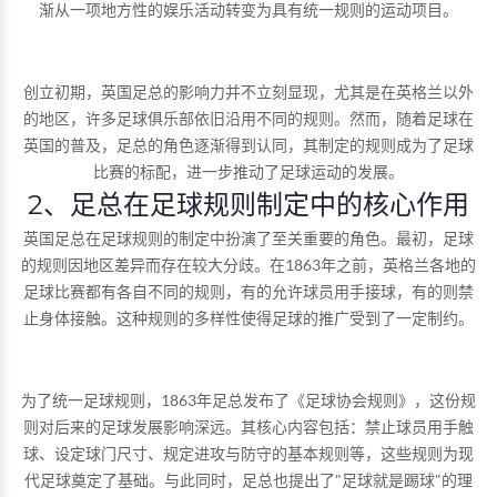
渐从一项地方性的娱乐活动转变为具有统一规则的运动项目。
创立初期，英国足总的影响力并不立刻显现，尤其是在英格兰以外
的地区，许多足球俱乐部依旧沿用不同的规则。然而，随着足球在
英国的普及，足总的角色逐渐得到认同，其制定的规则成为了足球
比赛的标配，进一步推动了足球运动的发展。
2、足总在足球规则制定中的核心作用
英国足总在足球规则的制定中扮演了至关重要的角色。最初，足球
的规则因地区差异而存在较大分歧。在1863年之前，英格兰各地的
足球比赛都有各自不同的规则，有的允许球员用手接球，有的则禁
止身体接触。这种规则的多样性使得足球的推广受到了一定制约。
为了统一足球规则，1863年足总发布了《足球协会规则》，这份规
则对后来的足球发展影响深远。其核心内容包括：禁止球员用手触
球、设定球门尺寸、规定进攻与防守的基本规则等，这些规则为现
代足球奠定了基础。与此同时，足总也提出了"足球就是踢球"的理