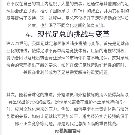
它不仅在自己的领土内组织了大量的赛事，还通过与其他国家的足
球协会建立联系，推动了国际足联（FIFA）的成立，并为其初期的
发展提供了支持。这一过程中，足总不仅提升了足球运动的全球知
名度，也加深了不同文化之间的体育交流。
4、现代足总的挑战与变革
进入21世纪，英国足球足总面临着诸多挑战与变革。首先是足球商
业化的推进，使得足球不再单纯是竞技体育，巨额的电视转播权、
赞助合同以及球员转会费让足球的市场化程度不断加深。这对足球
协会的管理提出了新的要求，如何在保证足球运动纯粹性的同时，
兼顾商业利益成为了足总需要解决的重要问题。
其次，随着全球化的推进，外籍球员和外籍教练的涌入使得英超联
赛呈现出多元化的面貌，足球足总需要在维护本土足球特色的同
时，应对全球化带来的压力。例如，如何平衡本土青训体系与海外
引援的关系，如何让足球比赛更加公平，避免经济实力较强的俱乐
部不正当竞争等问题，都是现代足总所面临的重要挑战。
pg模拟器官网