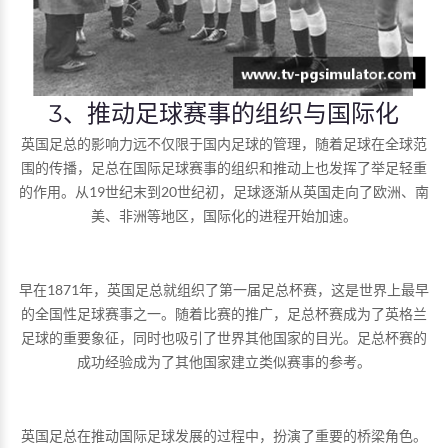
3、推动足球赛事的组织与国际化
英国足总的影响力远不仅限于国内足球的管理，随着足球在全球范
围的传播，足总在国际足球赛事的组织和推动上也发挥了举足轻重
的作用。从19世纪末到20世纪初，足球逐渐从英国走向了欧洲、南
美、非洲等地区，国际化的进程开始加速。
早在1871年，英国足总就组织了第一届足总杯赛，这是世界上最早
的全国性足球赛事之一。随着比赛的推广，足总杯赛成为了英格兰
足球的重要象征，同时也吸引了世界其他国家的目光。足总杯赛的
成功经验成为了其他国家建立类似赛事的参考。
英国足总在推动国际足球发展的过程中，扮演了重要的桥梁角色。