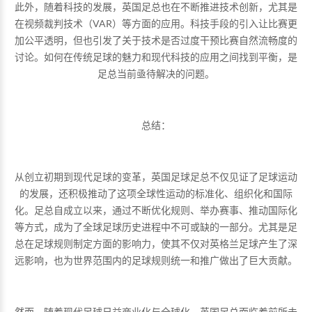
此外，随着科技的发展，英国足总也在不断推进技术创新，尤其是
在视频裁判技术（VAR）等方面的应用。科技手段的引入让比赛更
加公平透明，但也引发了关于技术是否过度干预比赛自然流畅度的
讨论。如何在传统足球的魅力和现代科技的应用之间找到平衡，是
足总当前亟待解决的问题。
总结：
从创立初期到现代足球的变革，英国足球足总不仅见证了足球运动
的发展，还积极推动了这项全球性运动的标准化、组织化和国际
化。足总自成立以来，通过不断优化规则、举办赛事、推动国际化
等方式，成为了全球足球历史进程中不可或缺的一部分。尤其是足
总在足球规则制定方面的影响力，使其不仅对英格兰足球产生了深
远影响，也为世界范围内的足球规则统一和推广做出了巨大贡献。
然而，随着现代足球日益商业化与全球化，英国足总面临着前所未