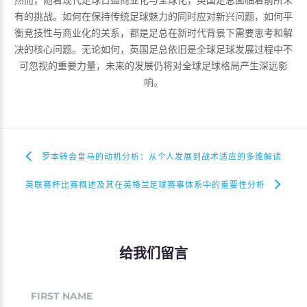
有的挑战。如何在保持传统足球魅力的同时应对新兴问题，如何平
衡竞技性与商业化的关系，都是足总在新时代背景下需要思考和解
决的核心问题。无论如何，英国足总依旧是全球足球发展过程中不
可忽视的重要力量，未来的发展仍将对全球足球格局产生深远影
响。
罗本转会皇马的动机分析：从个人发展到战术适应的多维解读
英联赛杯比赛概述及其在英格兰足球赛事体系中的重要性分析
给我们留言
FIRST NAME