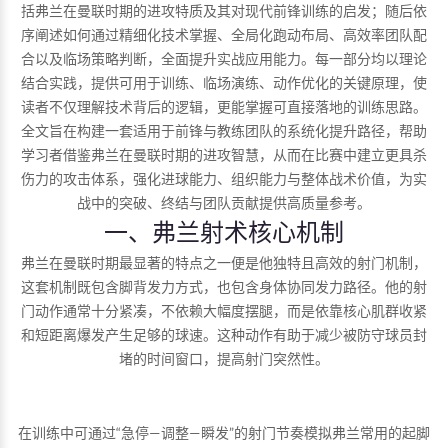
括弗兰在曼联时期的进攻特质及其对现代前锋训练的启发；随后依
序阐述如何通过精细化技术掌握、全局化跑动布局、高效率团队配
合以及临场策略判断，全面提升实战应用能力。每一部分均以理论
结合实践，提供可用于训练、临场演练、动作优化的关键原理，使
读者不仅理解技术背后的逻辑，更能掌握可直接落地的训练思路。
全文旨在构建一套适用于前锋与教练团队的系统化提升路径，帮助
学习者借鉴弗兰在曼联时期的进攻智慧，从而在比赛中建立更具杀
伤力的攻击体系，强化进球能力、组织能力与整体战术价值，为实
战中的突破、终结与团队贡献提供高质量参考。
一、弗兰射术核心机制
弗兰在曼联时期最显著的特点之一便是他独特且高效的射门机制，
这套机制既包含脚背发力方式，也包含身体协同发力路径。他的射
门动作通常十分紧凑，不依赖大幅度摆腿，而是依靠核心肌群收紧
和短距离爆发产生足够的球速。这种动作有助于减少被防守球员封
堵的时间窗口，提高射门突然性。
在训练中可通过“急停—调整—瞬发”的射门节奏模拟弗兰常用的起脚