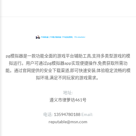
pg模拟器是一款功能全面的游戏平台辅助工具,支持多类型游戏的模
拟运行。用户可通过pg模拟器app实现便捷操作,免费获取所需功
能。通过官网提供的安全下载渠道,即可快速安装,体验稳定流畅的模
拟环境,满足不同玩家的游戏需求。
地址:
遵义市律箩坊461号
电话
13594780188
Email
reputable@msn.com