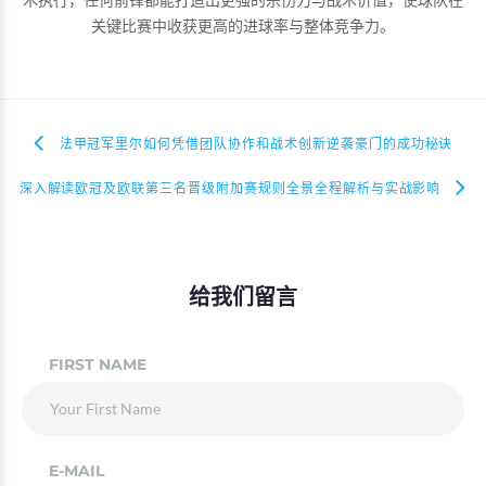
关键比赛中收获更高的进球率与整体竞争力。
法甲冠军里尔如何凭借团队协作和战术创新逆袭豪门的成功秘诀
深入解读欧冠及欧联第三名晋级附加赛规则全景全程解析与实战影响
给我们留言
FIRST NAME
E-MAIL