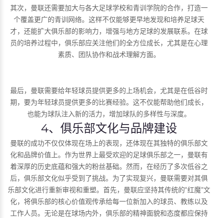
其次，曼联还需要加大与各大足球学校和青训学院的合作，打造一
个覆盖更广的青训网络。这样不仅能够更早地发现和培养足球天
才，还能扩大俱乐部的影响力，增强与地方足球的发展联系。在球
员的培养过程中，俱乐部应关注他们的全方位成长，尤其是在心理
素质、团队协作和战术理解方面。
最后，曼联需要给年轻球员提供更多的上场机会，尤其是在低谷时
期，要为年轻球员提供更多的比赛经验。这不仅能帮助他们成长，
也能为球队注入新的活力，增加球队的多样性与深度。
4、俱乐部文化与品牌建设
曼联的成功不仅仅体现在场上的表现，还体现在其独特的俱乐部文
化和品牌价值上。作为世界上最受欢迎的足球俱乐部之一，曼联有
着深厚的历史底蕴和强大的粉丝基础。然而，在经历了多次低谷之
后，俱乐部文化似乎受到了挑战。为了实现复兴，曼联需要对其俱
乐部文化进行重新审视和重塑。首先，曼联应坚持其传统的“红魔”文
化，将俱乐部的核心价值观传承给每一位新加入的球员、教练以及
工作人员。无论是在球场内外，俱乐部的精神面貌和态度都应保持