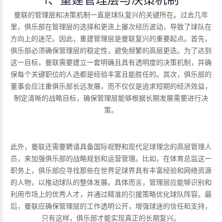
曼联的管理层和决策机制一直是球队复兴的关键所在。过去几年
里，俱乐部在管理层的选择和更迭上屡次经历波动，导致了球队在
方向上的迷茫。因此，重建管理层是曼联复兴的重要起点。首先，
俱乐部必须确保管理层的稳定性，避免频繁的高层更迭。为了达到
这一目标，曼联需要建立一套明确且具有透明度的决策机制，并确
保每个关键职位的人选都是经验丰富且能胜任的。其次，俱乐部的
董事会应注重俱乐部长远发展，而不仅仅是追求短期的经济效益，
制定清晰的战略目标，确保管理层能够根据长期发展需要进行决
策。
此外，曼联还需要聘请具备国际视野和现代足球理念的高层管理人
员，来加强俱乐部的战略规划和运营管理。比如，在体育总监这一
职务上，俱乐部应寻找那些在世界足球界具有丰富经验和网络资源
的人物，以推动球队的整体发展。具体而言，管理层应能够识别和
利用市场上的优秀人才，并通过精准的引援策略优化球队阵容。最
后，曼联应确保管理层的工作透明公开，增强球迷的信任和支持，
只有这样，俱乐部才能实现真正的长期复兴。