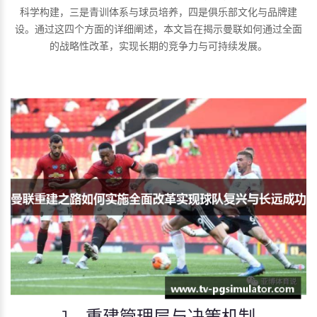
科学构建，三是青训体系与球员培养，四是俱乐部文化与品牌建
设。通过这四个方面的详细阐述，本文旨在揭示曼联如何通过全面
的战略性改革，实现长期的竞争力与可持续发展。
1、重建管理层与决策机制