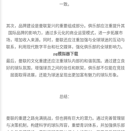
一致。
其次，品牌建设是曼联复兴的重要组成部分。俱乐部应注重提升其
国际品牌的影响力，通过多元化的商业运营模式，进一步拓展市
场，增加收入来源。同时，曼联还应注重加强与全球球迷的互动与
联系，利用现代数字平台和社交媒体，强化俱乐部的全球影响力。
pg模拟器下载
最后，曼联的文化重建还应注重球队内部的和谐氛围。通过建立良
好的球队氛围，增强球员之间的信任和默契，俱乐部不仅能在竞技
层面取得进展，还能为球迷呈现出更加富有魅力的球队形象。
总结：
曼联的重建之路充满挑战，但也拥有巨大的潜力。通过完善管理层
与决策机制，构建科学的球队阵容，重塑青训体系，并加强俱乐部