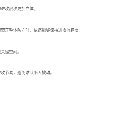
的进攻层次更加立体。
葡萄牙整体防守时，依然能够保持进攻流畅度。
造关键空间。
进攻节奏，避免球队陷入被动。