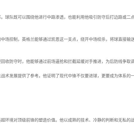
率。球队既可以围绕他进行中路渗透，也能利用他吸引防守后打边路或二
的中场控制，英格兰能够通过凯恩这一支点，绕开中场绞杀，将球直接输
要回收防守时，他能够通过前场逼抢和拦截延缓对手推进，为后防线争取
来战术发展提供了参考。他证明了现代中锋不仅要进球，更要成为体系的
英超环境对顶级前锋的塑造价值。他以成熟的技术、冷静的判断和无私的