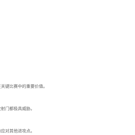
在关键比赛中的重要价值。
次射门都极具威胁。
力应对其他进攻点。