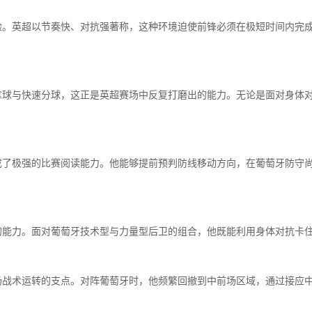
验。英超以节奏快、对抗强著称，这种环境迫使前锋必须在极短时间内完
拿球与快速分球，这正是英超赛场中反复打磨出的能力。无论是面对身体
成了极强的比赛阅读能力。他能够提前预判防线移动方向，在葡萄牙防守
的能力。面对葡萄牙技术型与力量型后卫的组合，他既能利用身体对抗卡
场战术运转的支点。对阵葡萄牙时，他频繁回撤到中前场区域，通过接应