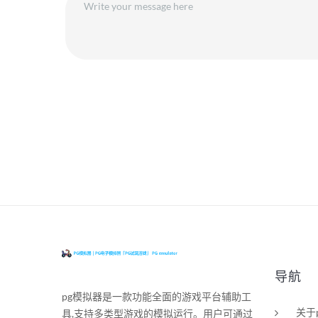
导航
pg模拟器是一款功能全面的游戏平台辅助工
关于
具,支持多类型游戏的模拟运行。用户可通过