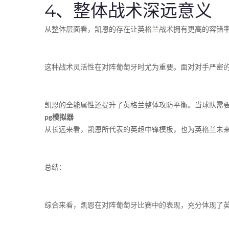
4、整体战术深远意义
从整体层面看，凯恩的存在让英格兰战术拥有更高的容错
这种战术灵活性在对阵葡萄牙时尤为重要。面对对手严密
凯恩的全能属性还提升了英格兰整体攻防平衡。当球队需
pg模拟器
从长远来看，凯恩所代表的英超中锋模板，也为英格兰未
总结：
综合来看，凯恩在对阵葡萄牙比赛中的表现，充分体现了