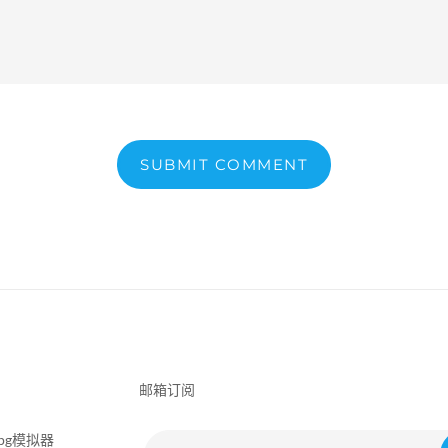
SUBMIT COMMENT
邮箱订阅
pg模拟器