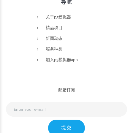
导航
关于pg模拟器
精品项目
新闻动态
服务种类
加入pg模拟器app
邮箱订阅
提交