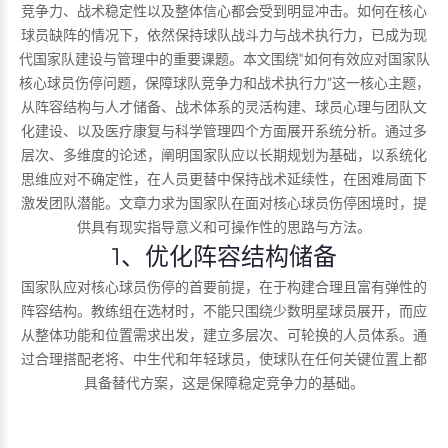
竞争力、战术稳定性以及整体信心都会受到明显冲击。如何在核心
球员缺阵的情况下，依然保持球队战斗力与战术执行力，已成为现
代国家队建设与管理中的重要课题。本文围绕“如何有效应对国家队
核心球员伤停问题，保障球队竞争力和战术执行力”这一核心主题，
从阵容结构与人才储备、战术体系的灵活构建、球员心理与团队文
化建设、以及医疗康复与科学管理四个方面展开系统分析。通过多
层次、多维度的论述，阐明国家队应以长期规划为基础，以系统化
思维应对不确定性，在人员更替中保持战术延续性，在困难局面下
激发团队潜能。文章力求为国家队在面对核心球员伤停困境时，提
供具有现实指导意义和可操作性的思路与方法。
1、优化阵容结构储备
国家队应对核心球员伤停的首要前提，在于构建合理且富有弹性的
阵容结构。教练组在选材时，不能只围绕少数明星球员展开，而应
从整体功能和位置需求出发，建立多层次、可轮换的人员体系。通
过合理搭配老将、中生代和年轻球员，使球队在任何关键位置上都
具备替代方案，这是保障稳定竞争力的基础。