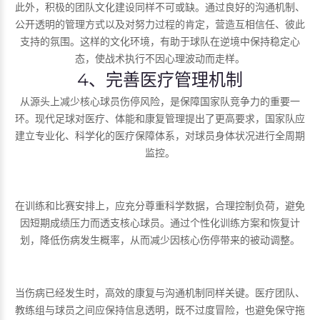
此外，积极的团队文化建设同样不可或缺。通过良好的沟通机制、
公开透明的管理方式以及对努力过程的肯定，营造互相信任、彼此
支持的氛围。这样的文化环境，有助于球队在逆境中保持稳定心
态，使战术执行不因心理波动而走样。
4、完善医疗管理机制
从源头上减少核心球员伤停风险，是保障国家队竞争力的重要一
环。现代足球对医疗、体能和康复管理提出了更高要求，国家队应
建立专业化、科学化的医疗保障体系，对球员身体状况进行全周期
监控。
在训练和比赛安排上，应充分尊重科学数据，合理控制负荷，避免
因短期成绩压力而透支核心球员。通过个性化训练方案和恢复计
划，降低伤病发生概率，从而减少因核心伤停带来的被动调整。
当伤病已经发生时，高效的康复与沟通机制同样关键。医疗团队、
教练组与球员之间应保持信息透明，既不过度冒险，也避免保守拖