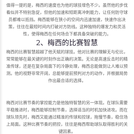
值得一提的是，梅西的速度也为他的球技增色不少。虽然他的步伐
看似并不特别急促，但他的加速和短距离冲刺能力，让任何防守球
员都难以抵挡。梅西能够在狭小的空间内迅速加速，快速作出决
策，往往在最短时间内打破对方防线。这种独特的爆发力和灵活
性，使得梅西在任何场合下都具备突破的能力。
2、梅西的比赛智慧
梅西的比赛智慧超越了他天赋的球技。他对比赛的理解无与伦比，
常常能够在最关键的时刻作出正确的决策。无论是高速反击时的精
准传球，还是在复杂局面下的冷静处理，梅西总能做到让人难以预
测。他的视野非常开阔，总能够提前预判对方的动作，并根据局势
作出最合适的选择。
梅西对比赛节奏的掌控能力是他独特智慧的另一体现。在球队需要
平稳推进时，梅西能够控制节奏，选择适当的时机加快进攻。而在
球队领先时，梅西又能通过精准的传球和控球，拖慢节奏，稳住场
上局面。这种比赛节奏的把控，往往是梅西帮助球队取得胜利的关
键因素。