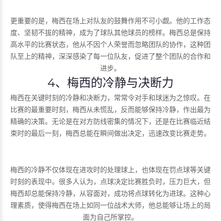
更重要的是，梅西在场上对队友的鼓舞作用不可小觑。他的工作态
度、坚韧不拔的精神，成为了球队其他球员的榜样。梅西总是保持
高水平的比赛状态，他从不因个人荣誉而忽略团队的协作，这种团
队至上的精神，深深感染了每一位队友，促进了整个团队的合作和
进步。
4、梅西的冷静与决断力
梅西在关键时刻的冷静和决断力，常常令对手和球迷为之惊叹。在
比赛的最重要时刻，梅西从未慌乱，反而能够保持冷静，作出最为
精确的决策。无论是在对方防线密集的情况下，还是在比赛临近结
束时的最后一刻，梅西总能在瞬间做出决定，迅速改变比赛走势。
梅西的冷静不仅体现在进攻时的处理球上，也体现在罚点球等关键
时刻的表现中。很多人认为，点球决定比赛胜负时，压力巨大，但
梅西却总能保持冷静，从容面对，成功将点球转化为进球。这种心
理素质，使得梅西在场上如同一位战术大师，他总能够让场上的局
面为自己所掌控。