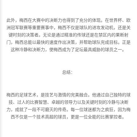
此外，梅西在大赛中的决断力也得到了充分的体现。在世界杯、欧
洲冠军联赛等重要赛事中，梅西不仅是球队的进攻发动机，还是关
键时刻的决策者。无论是通过精准的传球还是在禁区内的果断射
门，梅西总能以最快的速度作出决策，并帮助球队完成目标。正是
这种冷静和决断力，使梅西成为了足坛最具威胁的球员之一。
总结：
梅西的足球艺术，是技艺与激情的完美融合。他通过自己独特的球
技、过人的比赛智慧、卓越的领导力以及关键时刻的冷静与决断
力，成就了一段不可磨灭的传奇。每一位球迷都为之疯狂，因为梅
西不仅是一个技术高超的球员，更是一位全能的比赛掌控者。