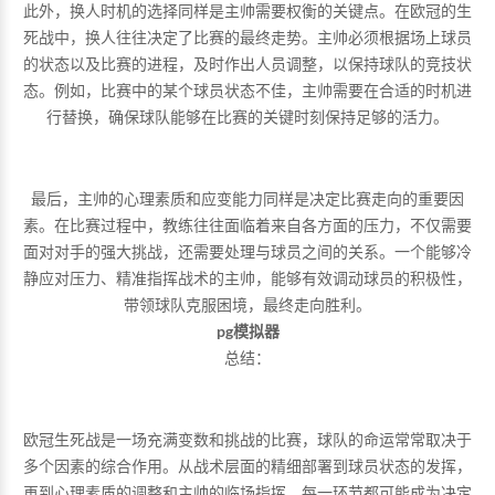
此外，换人时机的选择同样是主帅需要权衡的关键点。在欧冠的生
死战中，换人往往决定了比赛的最终走势。主帅必须根据场上球员
的状态以及比赛的进程，及时作出人员调整，以保持球队的竞技状
态。例如，比赛中的某个球员状态不佳，主帅需要在合适的时机进
行替换，确保球队能够在比赛的关键时刻保持足够的活力。
最后，主帅的心理素质和应变能力同样是决定比赛走向的重要因
素。在比赛过程中，教练往往面临着来自各方面的压力，不仅需要
面对对手的强大挑战，还需要处理与球员之间的关系。一个能够冷
静应对压力、精准指挥战术的主帅，能够有效调动球员的积极性，
带领球队克服困境，最终走向胜利。
pg模拟器
总结：
欧冠生死战是一场充满变数和挑战的比赛，球队的命运常常取决于
多个因素的综合作用。从战术层面的精细部署到球员状态的发挥，
再到心理素质的调整和主帅的临场指挥，每一环节都可能成为决定