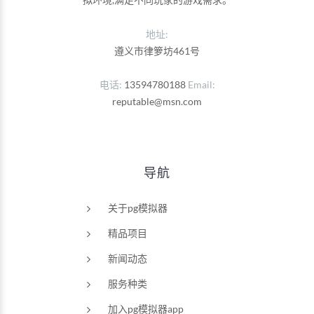
地址:
遵义市律箩坊461号
电话
13594780188
Email
reputable@msn.com
导航
关于pg模拟器
精品项目
新闻动态
服务种类
加入pg模拟器app