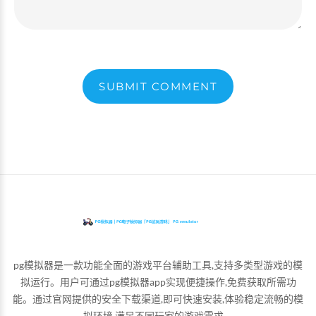
SUBMIT COMMENT
pg模拟器是一款功能全面的游戏平台辅助工具,支持多类型游戏的模
拟运行。用户可通过pg模拟器app实现便捷操作,免费获取所需功
能。通过官网提供的安全下载渠道,即可快速安装,体验稳定流畅的模
拟环境,满足不同玩家的游戏需求。