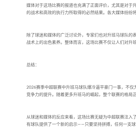
媒体对于这场比赛的报道也充满了正面评价，尤其是对于
的战术和高效的执行力所取得的必然结果。各大媒体纷纷
除了球迷和媒体的广泛讨论外，专家们也对升班马球队的
战术上的出色素养。整体而言，这场比赛不仅让人们对升
总结：
2026赛季中超联赛中升班马球队爆冷逼平豪门一事，不
竞争力的提升。随着更多升班马的崛起，整个联赛的格局
从球迷和媒体的反应来看，这场比赛无疑为中超联赛注入
有球队提供了一个新的启示——只要坚持拼搏，任何一支