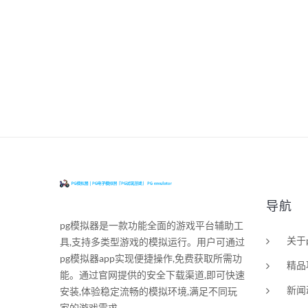
导航
pg模拟器是一款功能全面的游戏平台辅助工
关于
具,支持多类型游戏的模拟运行。用户可通过
pg模拟器app实现便捷操作,免费获取所需功
精品
能。通过官网提供的安全下载渠道,即可快速
新闻
安装,体验稳定流畅的模拟环境,满足不同玩
家的游戏需求。