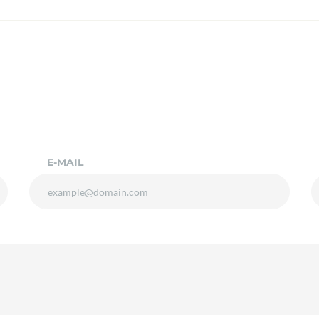
E-MAIL