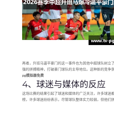
再者，升班马逼平豪门的这一事件也为其他中超球队树立
强的拼搏精神，打破豪门球队的主导地位。这种新的竞争
pg模拟器免费
4、球迷与媒体的反应
这场比赛的结果引起了球迷和媒体的广泛关注，许多球迷
榜，许多球迷纷纷表示，尽管球队整体实力较弱，但他们