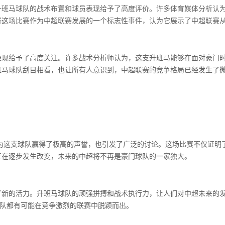
升班马球队的战术布置和球员表现给予了高度评价。许多体育媒体分析认
将这场比赛作为中超联赛发展的一个标志性事件，认为它展示了中超联赛
表现给予了高度关注。许多战术分析师认为，这支升班马能够在面对豪门
班马球队刮目相看，也让所有人意识到，中超联赛的竞争格局已经发生了
仅为这支球队赢得了极高的声誉，也引发了广泛的讨论。这场比赛不仅证
正在逐步发生改变，未来的中超将不再是豪门球队的一家独大。
了新的活力。升班马球队的顽强拼搏和战术执行力，让人们对中超未来的
球队都有可能在竞争激烈的联赛中脱颖而出。