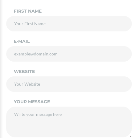
FIRST NAME
E-MAIL
WEBSITE
YOUR MESSAGE