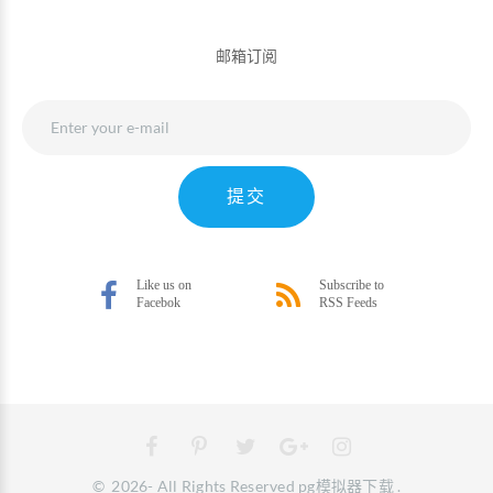
邮箱订阅
提交
©
2026
- All Rights Reserved
pg模拟器下载
.