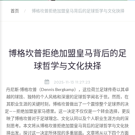
首页
博格坎普拒绝加盟皇马背后的足球哲学与文化抉择
博格坎普拒绝加盟皇马背后的足
球哲学与文化抉择
2025-11-13 11:27:23
丹尼斯·博格坎普（Dennis Bergkamp），这位荷兰足球传奇以其卓
越的球技、独特的个人风格和深邃的足球哲学闻名于世。然而，在
其职业生涯的关键时刻，博格坎普做出了一个震惊整个足球界的决
定——拒绝加盟皇家马德里。这一决定不仅仅是一个转会选择，更反
映了博格坎普对于足球理念、文化认同以及个人职业生涯方向的深
刻思考。本文将从博格坎普拒绝加盟皇马背后的足球哲学与文化抉
择出发，探讨这一决定所体现的多重层面。文章将从以下四个方面