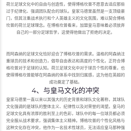
荷兰足球文化中的自由与创造性，使得博格坎普不愿意去适应那些
过于纪律化、强调团队配合的球队。皇家马德里虽然是一支顶级豪
门，但其注重战术执行和个人英雄主义的文化氛围，难以契合博格
坎普的荷兰足球理念。在博格坎普看来，加盟皇马意味着必须放弃
自己的一部分足球哲学，这使得他做出了拒绝的决定。
而阿森纳的足球文化恰好迎合了博格坎普的需求。温格的阿森纳注
重球员的技术和创造力，倡导自由表达和高度的个性化，正符合博
格坎普对于足球的认知。荷兰足球文化中对于球员个性的尊重，也
使得博格坎普能够在阿森纳的体系中找到归属感，这为他在英超的
成功奠定了基础。
4、与皇马文化的冲突
皇家马德里一直以来以其强大的历史背景和球队文化著称，其球队
文化强调的是球队的整体主义、纪律性以及对荣誉的渴望。皇马的
足球文化具有浓厚的胜利至上的色彩，球队中的每一位球员都必须
完全服从战术要求，强调集体主义精神。博格坎普的个性化风格与
这种文化存在冲突，他作为一名技术性球员，无法适应皇马那种强