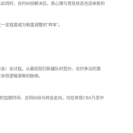
与此同时，合约纠纷解决后，其心理与竞技状态也迎来新的
一定程度成为制度调整的“样本”。
转会）全过程。从最初回归新疆队的签约、合约争议的激
复杂但逻辑清晰的脉络。
的加盟时间、合同纠纷与转会走向，均在体现CBA乃至中